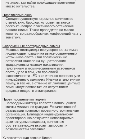
не знают, как найти подходящее временное
место жительства.
Пластиковые окна
Сегодня существует огромное количество
статей, книг, брошюр, которые пытаются
раскрыть вопрос пластикового остекления
вашего жилья. Также проводится не малое
количество разнообразных конференций на эту
тематику.
Современные светодиодные лампы
Мощные светодиоды все увереннее занимают
лидирующие позиции на рынке современных
источников света. Они практически не
оставляют шансов на существование
традиционным лампам накаливания,
галогенным и люминесцентным источников
света. Дело в том, что про своей
экономичности LED значительно переплюнули
и незабвенную лампочку Ильича и галогенную
лампу, а так же, в отличие от люминесцентных
ламп, могут похвастаться отсутствием
вредных веществ и материалов.
Проектирование коттеджей
Загородный коттедж является воплощением
мечты миллионов граждан. Ее качественной
реализации помогают проектно-строительные
организации. Благодаря индивидуальному
проектированию создаются неповторимые
архитектурные шедевры, полностью
соответствующие вкусам, запросам, и
возможностям заказчика.
Художественная ковка в Киеве