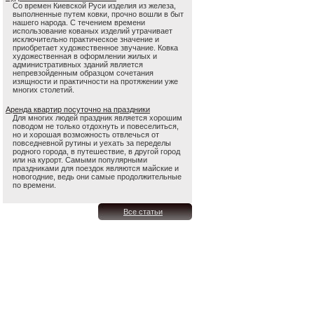
Со времен Киевской Руси изделия из железа,
выполненные путем ковки, прочно вошли в быт
нашего народа. С течением времени
использование кованых изделий утрачивает
исключительно практическое значение и
приобретает художественное звучание. Ковка
художественная в оформлении жилых и
административных зданий является
непревзойденным образцом сочетания
изящности и практичности на протяжении уже
многих столетий.
Аренда квартир посуточно на праздники
Для многих людей праздник является хорошим
поводом не только отдохнуть и повеселиться,
но и хорошая возможность отвлечься от
повседневной рутины и уехать за переделы
родного города, в путешествие, в другой город
или на курорт. Самыми популярными
праздниками для поездок являются майские и
новогодние, ведь они самые продолжительные
по времени.
Все статьи