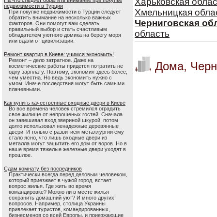
Харьковская облас
На что следует обратить внимание при покупке
недвижимости в Турции
Хмельницкая обла
При покупке недвижимости в Турции следует
обратить внимание на несколько важных
Черниговская об
факторов. Они помогут вам сделать
правильный выбор и стать счастливым
область
обладателем уютного домика на берегу моря
или вдали от цивилизации.
Ремонт квартир в Киеве: учимся экономить!
Ремонт – дело затратное. Даже на
Дома, Черн
косметические работы придется потратить не
одну зарплату. Поэтому, экономия здесь более,
чем уместна. Но ведь экономить нужно с
умом. Иначе последствия могут быть самыми
плачевными.
Как купить качественные входные двери в Киеве
Во все времена человек стремился оградить
свое жилище от непрошеных гостей. Сначала
он завешивал вход звериной шкурой, потом
долго использовал ненадежные деревянные
двери. И только с развитием металлургии ему
стало ясно, что лишь входные двери из
металла могут защитить его дом от воров. Но в
наше время тяжелые железные двери уходят в
прошлое.
Сдам комнату без посредников
Практически всегда перед деловым человеком,
который приезжает в чужой город, встает
вопрос жилья. Где жить во время
командировке? Можно ли в месте жилья
сохранить домашний уют? И много других
вопросов. Например, столица Украины
привлекает туристов, командированных,
бизнесменов со всей Европы, и приезжающие