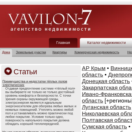
Главная
Каталог недвижимости
Дома
Земельные участки
Квартиры
Коммерческая недвижимость
Не
АР Крым
•
Винницк
Статьи
область
•
Днепроп
Донецкая область
Преимущества и недостатки тёплых полов
электрических
Закарпатская обла
Отдавая предпочтение системе «тёплый пол»
вы выбираете не только не только достойный
Ивано-Франковска
уровень комфорта и безопасности. С точки
зрения охраны окружающей среды,
область
[+регионы
электроэнергия является идеальным
Луганская область
энергоносителем для обогрева любых жилых и
нежилых помещений. Утеплять можно любой
Николаевская обл
пол и устанавливать можно практически под
любое покрытие. Условие только одно,
Полтавская облас
поверхность напольного покрытия должна
обладать хорошей теплопередачей.
Сумская область
•