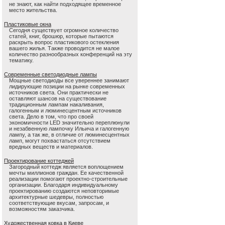
не знают, как найти подходящее временное
место жительства.
Пластиковые окна
Сегодня существует огромное количество
статей, книг, брошюр, которые пытаются
раскрыть вопрос пластикового остекления
вашего жилья. Также проводится не малое
количество разнообразных конференций на эту
тематику.
Современные светодиодные лампы
Мощные светодиоды все увереннее занимают
лидирующие позиции на рынке современных
источников света. Они практически не
оставляют шансов на существование
традиционным лампам накаливания,
галогенным и люминесцентным источников
света. Дело в том, что про своей
экономичности LED значительно переплюнули
и незабвенную лампочку Ильича и галогенную
лампу, а так же, в отличие от люминесцентных
ламп, могут похвастаться отсутствием
вредных веществ и материалов.
Проектирование коттеджей
Загородный коттедж является воплощением
мечты миллионов граждан. Ее качественной
реализации помогают проектно-строительные
организации. Благодаря индивидуальному
проектированию создаются неповторимые
архитектурные шедевры, полностью
соответствующие вкусам, запросам, и
возможностям заказчика.
Художественная ковка в Киеве