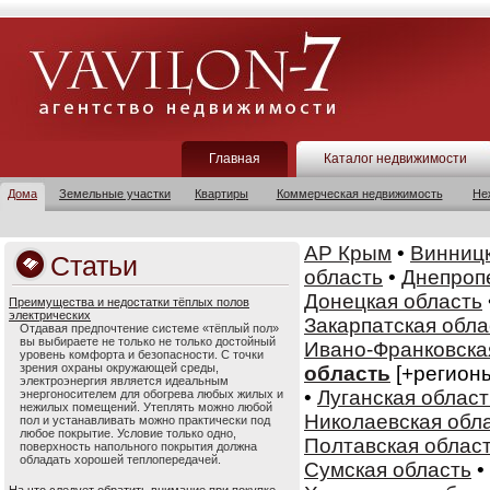
Главная
Каталог недвижимости
Дома
Земельные участки
Квартиры
Коммерческая недвижимость
Не
АР Крым
•
Винницк
Статьи
область
•
Днепроп
Донецкая область
Преимущества и недостатки тёплых полов
электрических
Закарпатская обла
Отдавая предпочтение системе «тёплый пол»
вы выбираете не только не только достойный
Ивано-Франковска
уровень комфорта и безопасности. С точки
зрения охраны окружающей среды,
область
[+регион
электроэнергия является идеальным
•
Луганская област
энергоносителем для обогрева любых жилых и
нежилых помещений. Утеплять можно любой
Николаевская обл
пол и устанавливать можно практически под
любое покрытие. Условие только одно,
Полтавская облас
поверхность напольного покрытия должна
обладать хорошей теплопередачей.
Сумская область
•