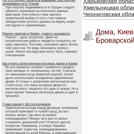
Харьковская облас
На что следует обратить внимание при покупке
недвижимости в Турции
Хмельницкая обла
При покупке недвижимости в Турции следует
обратить внимание на несколько важных
Черниговская обл
факторов. Они помогут вам сделать
правильный выбор и стать счастливым
обладателем уютного домика на берегу моря
или вдали от цивилизации.
Дома, Киев
Ремонт квартир в Киеве: учимся экономить!
Ремонт – дело затратное. Даже на
Броварской
косметические работы придется потратить не
одну зарплату. Поэтому, экономия здесь более,
чем уместна. Но ведь экономить нужно с
умом. Иначе последствия могут быть самыми
плачевными.
Как купить качественные входные двери в Киеве
Во все времена человек стремился оградить
свое жилище от непрошеных гостей. Сначала
он завешивал вход звериной шкурой, потом
долго использовал ненадежные деревянные
двери. И только с развитием металлургии ему
стало ясно, что лишь входные двери из
металла могут защитить его дом от воров. Но в
наше время тяжелые железные двери уходят в
прошлое.
Сдам комнату без посредников
Практически всегда перед деловым человеком,
который приезжает в чужой город, встает
вопрос жилья. Где жить во время
командировке? Можно ли в месте жилья
сохранить домашний уют? И много других
вопросов. Например, столица Украины
привлекает туристов, командированных,
бизнесменов со всей Европы, и приезжающие