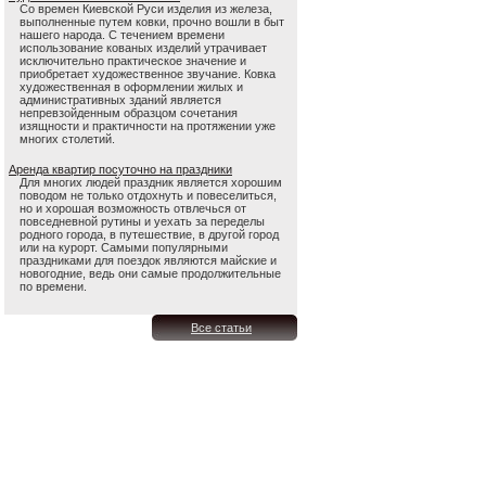
Со времен Киевской Руси изделия из железа,
выполненные путем ковки, прочно вошли в быт
нашего народа. С течением времени
использование кованых изделий утрачивает
исключительно практическое значение и
приобретает художественное звучание. Ковка
художественная в оформлении жилых и
административных зданий является
непревзойденным образцом сочетания
изящности и практичности на протяжении уже
многих столетий.
Аренда квартир посуточно на праздники
Для многих людей праздник является хорошим
поводом не только отдохнуть и повеселиться,
но и хорошая возможность отвлечься от
повседневной рутины и уехать за переделы
родного города, в путешествие, в другой город
или на курорт. Самыми популярными
праздниками для поездок являются майские и
новогодние, ведь они самые продолжительные
по времени.
Все статьи