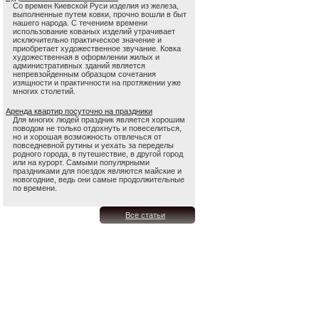
Со времен Киевской Руси изделия из железа,
выполненные путем ковки, прочно вошли в быт
нашего народа. С течением времени
использование кованых изделий утрачивает
исключительно практическое значение и
приобретает художественное звучание. Ковка
художественная в оформлении жилых и
административных зданий является
непревзойденным образцом сочетания
изящности и практичности на протяжении уже
многих столетий.
Аренда квартир посуточно на праздники
Для многих людей праздник является хорошим
поводом не только отдохнуть и повеселиться,
но и хорошая возможность отвлечься от
повседневной рутины и уехать за переделы
родного города, в путешествие, в другой город
или на курорт. Самыми популярными
праздниками для поездок являются майские и
новогодние, ведь они самые продолжительные
по времени.
Все статьи