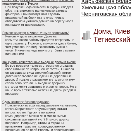
Харьковская облас
На что следует обратить внимание при покупке
недвижимости в Турции
Хмельницкая обла
При покупке недвижимости в Турции следует
обратить внимание на несколько важных
Черниговская обл
факторов. Они помогут вам сделать
правильный выбор и стать счастливым
обладателем уютного домика на берегу моря
или вдали от цивилизации.
Дома, Киев
Ремонт квартир в Киеве: учимся экономить!
Ремонт – дело затратное. Даже на
Тетиевский
косметические работы придется потратить не
одну зарплату. Поэтому, экономия здесь более,
чем уместна. Но ведь экономить нужно с
умом. Иначе последствия могут быть самыми
плачевными.
Как купить качественные входные двери в Киеве
Во все времена человек стремился оградить
свое жилище от непрошеных гостей. Сначала
он завешивал вход звериной шкурой, потом
долго использовал ненадежные деревянные
двери. И только с развитием металлургии ему
стало ясно, что лишь входные двери из
металла могут защитить его дом от воров. Но в
наше время тяжелые железные двери уходят в
прошлое.
Сдам комнату без посредников
Практически всегда перед деловым человеком,
который приезжает в чужой город, встает
вопрос жилья. Где жить во время
командировке? Можно ли в месте жилья
сохранить домашний уют? И много других
вопросов. Например, столица Украины
привлекает туристов, командированных,
бизнесменов со всей Европы, и приезжающие