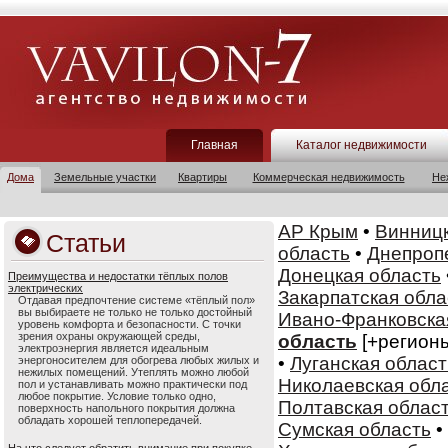
Главная
Каталог недвижимости
Дома
Земельные участки
Квартиры
Коммерческая недвижимость
Не
АР Крым
•
Винницк
Статьи
область
•
Днепроп
Донецкая область
Преимущества и недостатки тёплых полов
электрических
Закарпатская обла
Отдавая предпочтение системе «тёплый пол»
вы выбираете не только не только достойный
Ивано-Франковска
уровень комфорта и безопасности. С точки
зрения охраны окружающей среды,
область
[+регион
электроэнергия является идеальным
•
Луганская област
энергоносителем для обогрева любых жилых и
нежилых помещений. Утеплять можно любой
Николаевская обл
пол и устанавливать можно практически под
любое покрытие. Условие только одно,
Полтавская облас
поверхность напольного покрытия должна
обладать хорошей теплопередачей.
Сумская область
•