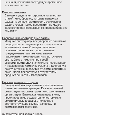
не знают, как найти подходящее временное
место жительства.
Пластиковые окна
Сегодня существует огромное количество
статей, книг, брошюр, которые пытаются
раскрыть вопрос пластикового остекления
вашего жилья. Также проводится не малое
количество разнообразных конференций на эту
тематику.
Современные светодиодные лампы
Мощные светодиоды все увереннее занимают
лидирующие позиции на рынке современных
источников света. Они практически не
оставляют шансов на существование
традиционным лампам накаливания,
галогенным и люминесцентным источников
света. Дело в том, что про своей
экономичности LED значительно переплюнули
и незабвенную лампочку Ильича и галогенную
лампу, а так же, в отличие от люминесцентных
ламп, могут похвастаться отсутствием
вредных веществ и материалов.
Проектирование коттеджей
Загородный коттедж является воплощением
мечты миллионов граждан. Ее качественной
реализации помогают проектно-строительные
организации. Благодаря индивидуальному
проектированию создаются неповторимые
архитектурные шедевры, полностью
соответствующие вкусам, запросам, и
возможностям заказчика.
Художественная ковка в Киеве