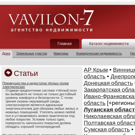
Главная
Каталог недвижимости
Дома
Земельные участки
Квартиры
Коммерческая недвижимость
Не
АР Крым
•
Винницк
Статьи
область
•
Днепроп
Донецкая область
Преимущества и недостатки тёплых полов
электрических
Закарпатская обла
Отдавая предпочтение системе «тёплый пол»
вы выбираете не только не только достойный
Ивано-Франковска
уровень комфорта и безопасности. С точки
зрения охраны окружающей среды,
область
[+регионы
электроэнергия является идеальным
Луганская облас
энергоносителем для обогрева любых жилых и
нежилых помещений. Утеплять можно любой
Николаевская обл
пол и устанавливать можно практически под
любое покрытие. Условие только одно,
Полтавская облас
поверхность напольного покрытия должна
обладать хорошей теплопередачей.
Сумская область
•