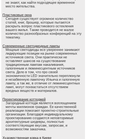
не знают, как найти подходящее временное
место жительства.
Пластиковые окна
Сегодня существует огромное количество
статей, книг, брошюр, которые пытаются
раскрыть вопрос пластикового остекления
вашего жилья. Также проводится не малое
количество разнообразных конференций на эту
тематику.
Современные светодиодные лампы
Мощные светодиоды все увереннее занимают
лидирующие позиции на рынке современных
источников света. Они практически не
оставляют шансов на существование
традиционным лампам накаливания,
галогенным и люминесцентным источников
света. Дело в том, что про своей
экономичности LED значительно переплюнули
и незабвенную лампочку Ильича и галогенную
лампу, а так же, в отличие от люминесцентных
ламп, могут похвастаться отсутствием
вредных веществ и материалов.
Проектирование коттеджей
Загородный коттедж является воплощением
мечты миллионов граждан. Ее качественной
реализации помогают проектно-строительные
организации. Благодаря индивидуальному
проектированию создаются неповторимые
архитектурные шедевры, полностью
соответствующие вкусам, запросам, и
возможностям заказчика.
Художественная ковка в Киеве