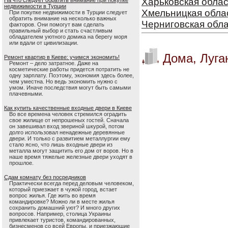
Харьковская облас
На что следует обратить внимание при покупке
недвижимости в Турции
Хмельницкая обла
При покупке недвижимости в Турции следует
обратить внимание на несколько важных
Черниговская обл
факторов. Они помогут вам сделать
правильный выбор и стать счастливым
обладателем уютного домика на берегу моря
или вдали от цивилизации.
Дома, Луга
Ремонт квартир в Киеве: учимся экономить!
Ремонт – дело затратное. Даже на
косметические работы придется потратить не
одну зарплату. Поэтому, экономия здесь более,
чем уместна. Но ведь экономить нужно с
умом. Иначе последствия могут быть самыми
плачевными.
Как купить качественные входные двери в Киеве
Во все времена человек стремился оградить
свое жилище от непрошеных гостей. Сначала
он завешивал вход звериной шкурой, потом
долго использовал ненадежные деревянные
двери. И только с развитием металлургии ему
стало ясно, что лишь входные двери из
металла могут защитить его дом от воров. Но в
наше время тяжелые железные двери уходят в
прошлое.
Сдам комнату без посредников
Практически всегда перед деловым человеком,
который приезжает в чужой город, встает
вопрос жилья. Где жить во время
командировке? Можно ли в месте жилья
сохранить домашний уют? И много других
вопросов. Например, столица Украины
привлекает туристов, командированных,
бизнесменов со всей Европы, и приезжающие