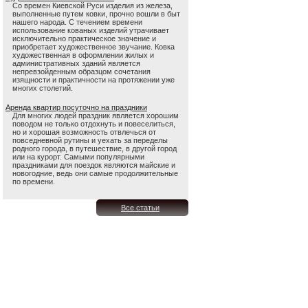
Со времен Киевской Руси изделия из железа,
выполненные путем ковки, прочно вошли в быт
нашего народа. С течением времени
использование кованых изделий утрачивает
исключительно практическое значение и
приобретает художественное звучание. Ковка
художественная в оформлении жилых и
административных зданий является
непревзойденным образцом сочетания
изящности и практичности на протяжении уже
многих столетий.
Аренда квартир посуточно на праздники
Для многих людей праздник является хорошим
поводом не только отдохнуть и повеселиться,
но и хорошая возможность отвлечься от
повседневной рутины и уехать за переделы
родного города, в путешествие, в другой город
или на курорт. Самыми популярными
праздниками для поездок являются майские и
новогодние, ведь они самые продолжительные
по времени.
Все статьи