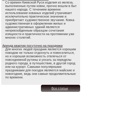
Со времен Киевской Руси изделия из железа,
выполненные путем ковки, прочно вошли в быт
нашего народа. С течением времени
использование кованых изделий утрачивает
исключительно практическое значение и
приобретает художественное звучание. Ковка
художественная в оформлении жилых и
административных зданий является
непревзойденным образцом сочетания
изящности и практичности на протяжении уже
многих столетий.
Аренда квартир посуточно на праздники
Для многих людей праздник является хорошим
поводом не только отдохнуть и повеселиться,
но и хорошая возможность отвлечься от
повседневной рутины и уехать за переделы
родного города, в путешествие, в другой город
или на курорт. Самыми популярными
праздниками для поездок являются майские и
новогодние, ведь они самые продолжительные
по времени.
Все статьи