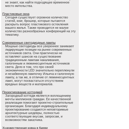
не знают, как найти подходящее временное
место жительства.
Пластиковые окна
Сегодня существует огромное количество
статей, книг, брошюр, которые пытаются
раскрыть вопрос пластикового остекления
вашего жилья. Также проводится не малое
количество разнообразных конференций на эту
тематику.
Современные светодиодные лампы
Мощные светодиоды все увереннее занимают
лидирующие позиции на рынке современных
источников света. Они практически не
оставляют шансов на существование
традиционным лампам накаливания,
галогенным и люминесцентным источников
света. Дело в том, что про своей
экономичности LED значительно переплюнули
и незабвенную лампочку Ильича и галогенную
лампу, а так же, в отличие от люминесцентных
ламп, могут похвастаться отсутствием
вредных веществ и материалов.
Проектирование коттеджей
Загородный коттедж является воплощением
мечты миллионов граждан. Ее качественной
реализации помогают проектно-строительные
организации. Благодаря индивидуальному
проектированию создаются неповторимые
архитектурные шедевры, полностью
соответствующие вкусам, запросам, и
возможностям заказчика.
Художественная ковка в Киеве