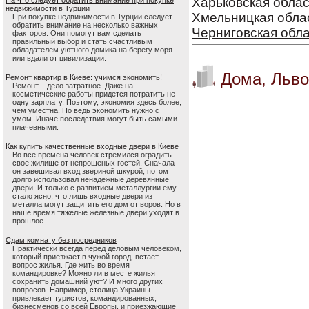
Харьковская облас
На что следует обратить внимание при покупке
недвижимости в Турции
Хмельницкая обла
При покупке недвижимости в Турции следует
обратить внимание на несколько важных
Черниговская обл
факторов. Они помогут вам сделать
правильный выбор и стать счастливым
обладателем уютного домика на берегу моря
или вдали от цивилизации.
Дома, Льво
Ремонт квартир в Киеве: учимся экономить!
Ремонт – дело затратное. Даже на
косметические работы придется потратить не
одну зарплату. Поэтому, экономия здесь более,
чем уместна. Но ведь экономить нужно с
умом. Иначе последствия могут быть самыми
плачевными.
Как купить качественные входные двери в Киеве
Во все времена человек стремился оградить
свое жилище от непрошеных гостей. Сначала
он завешивал вход звериной шкурой, потом
долго использовал ненадежные деревянные
двери. И только с развитием металлургии ему
стало ясно, что лишь входные двери из
металла могут защитить его дом от воров. Но в
наше время тяжелые железные двери уходят в
прошлое.
Сдам комнату без посредников
Практически всегда перед деловым человеком,
который приезжает в чужой город, встает
вопрос жилья. Где жить во время
командировке? Можно ли в месте жилья
сохранить домашний уют? И много других
вопросов. Например, столица Украины
привлекает туристов, командированных,
бизнесменов со всей Европы, и приезжающие