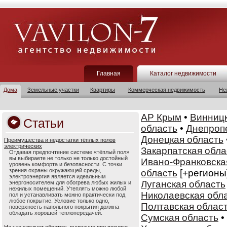
Главная
Каталог недвижимости
Дома
Земельные участки
Квартиры
Коммерческая недвижимость
Не
АР Крым
•
Винницк
Статьи
область
•
Днепроп
Донецкая область
Преимущества и недостатки тёплых полов
электрических
Закарпатская обла
Отдавая предпочтение системе «тёплый пол»
вы выбираете не только не только достойный
Ивано-Франковска
уровень комфорта и безопасности. С точки
зрения охраны окружающей среды,
область
[+регионы
электроэнергия является идеальным
Луганская область
энергоносителем для обогрева любых жилых и
нежилых помещений. Утеплять можно любой
Николаевская обл
пол и устанавливать можно практически под
любое покрытие. Условие только одно,
Полтавская облас
поверхность напольного покрытия должна
обладать хорошей теплопередачей.
Сумская область
•