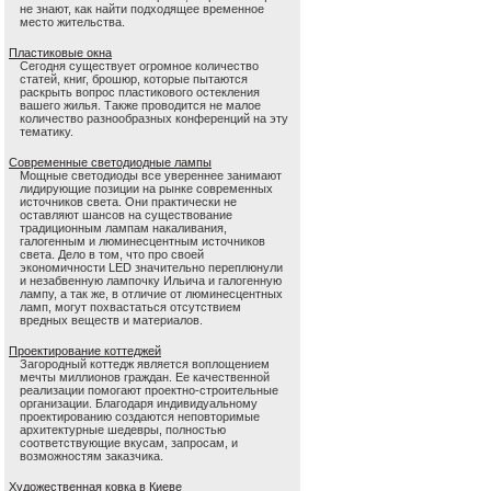
не знают, как найти подходящее временное
место жительства.
Пластиковые окна
Сегодня существует огромное количество
статей, книг, брошюр, которые пытаются
раскрыть вопрос пластикового остекления
вашего жилья. Также проводится не малое
количество разнообразных конференций на эту
тематику.
Современные светодиодные лампы
Мощные светодиоды все увереннее занимают
лидирующие позиции на рынке современных
источников света. Они практически не
оставляют шансов на существование
традиционным лампам накаливания,
галогенным и люминесцентным источников
света. Дело в том, что про своей
экономичности LED значительно переплюнули
и незабвенную лампочку Ильича и галогенную
лампу, а так же, в отличие от люминесцентных
ламп, могут похвастаться отсутствием
вредных веществ и материалов.
Проектирование коттеджей
Загородный коттедж является воплощением
мечты миллионов граждан. Ее качественной
реализации помогают проектно-строительные
организации. Благодаря индивидуальному
проектированию создаются неповторимые
архитектурные шедевры, полностью
соответствующие вкусам, запросам, и
возможностям заказчика.
Художественная ковка в Киеве