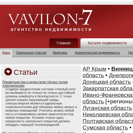
Главная
Каталог недвижимости
Дома
Земельные участки
Квартиры
Коммерческая недвижимость
Не
АР Крым
•
Винниц
Статьи
область
•
Днепроп
Донецкая область
Преимущества и недостатки тёплых полов
электрических
Закарпатская обла
Отдавая предпочтение системе «тёплый пол»
вы выбираете не только не только достойный
Ивано-Франковска
уровень комфорта и безопасности. С точки
зрения охраны окружающей среды,
область
[+регионы
электроэнергия является идеальным
Луганская область
энергоносителем для обогрева любых жилых и
нежилых помещений. Утеплять можно любой
Николаевская обл
пол и устанавливать можно практически под
любое покрытие. Условие только одно,
Полтавская облас
поверхность напольного покрытия должна
обладать хорошей теплопередачей.
Сумская область
•