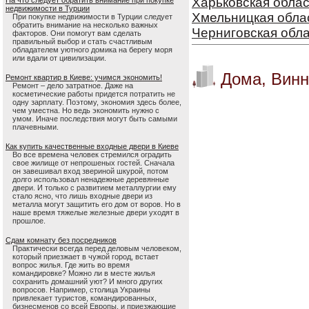
Харьковская облас
На что следует обратить внимание при покупке
недвижимости в Турции
Хмельницкая обла
При покупке недвижимости в Турции следует
обратить внимание на несколько важных
Черниговская обл
факторов. Они помогут вам сделать
правильный выбор и стать счастливым
обладателем уютного домика на берегу моря
или вдали от цивилизации.
Дома, Винн
Ремонт квартир в Киеве: учимся экономить!
Ремонт – дело затратное. Даже на
косметические работы придется потратить не
одну зарплату. Поэтому, экономия здесь более,
чем уместна. Но ведь экономить нужно с
умом. Иначе последствия могут быть самыми
плачевными.
Как купить качественные входные двери в Киеве
Во все времена человек стремился оградить
свое жилище от непрошеных гостей. Сначала
он завешивал вход звериной шкурой, потом
долго использовал ненадежные деревянные
двери. И только с развитием металлургии ему
стало ясно, что лишь входные двери из
металла могут защитить его дом от воров. Но в
наше время тяжелые железные двери уходят в
прошлое.
Сдам комнату без посредников
Практически всегда перед деловым человеком,
который приезжает в чужой город, встает
вопрос жилья. Где жить во время
командировке? Можно ли в месте жилья
сохранить домашний уют? И много других
вопросов. Например, столица Украины
привлекает туристов, командированных,
бизнесменов со всей Европы, и приезжающие