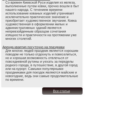
Со времен Киевской Руси изделия из железа,
выполненные путем ковки, прочно вошли в быт
нашего народа. С течением времени
использование кованых изделий утрачивает
исключительно практическое значение и
приобретает художественное звучание. Ковка
художественная в оформлении жилых и
административных зданий является
непревзойденным образцом сочетания
изящности и практичности на протяжении уже
многих столетий.
Аренда квартир посуточно на праздники
Для многих людей праздник является хорошим
поводом не только отдохнуть и повеселиться,
но и хорошая возможность отвлечься от
повседневной рутины и уехать за переделы
родного города, в путешествие, в другой город
или на курорт. Самыми популярными
праздниками для поездок являются майские и
новогодние, ведь они самые продолжительные
по времени.
Все статьи