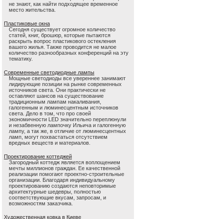
не знают, как найти подходящее временное
место жительства.
Пластиковые окна
Сегодня существует огромное количество
статей, книг, брошюр, которые пытаются
раскрыть вопрос пластикового остекления
вашего жилья. Также проводится не малое
количество разнообразных конференций на эту
тематику.
Современные светодиодные лампы
Мощные светодиоды все увереннее занимают
лидирующие позиции на рынке современных
источников света. Они практически не
оставляют шансов на существование
традиционным лампам накаливания,
галогенным и люминесцентным источников
света. Дело в том, что про своей
экономичности LED значительно переплюнули
и незабвенную лампочку Ильича и галогенную
лампу, а так же, в отличие от люминесцентных
ламп, могут похвастаться отсутствием
вредных веществ и материалов.
Проектирование коттеджей
Загородный коттедж является воплощением
мечты миллионов граждан. Ее качественной
реализации помогают проектно-строительные
организации. Благодаря индивидуальному
проектированию создаются неповторимые
архитектурные шедевры, полностью
соответствующие вкусам, запросам, и
возможностям заказчика.
Художественная ковка в Киеве