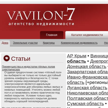
Главная
Каталог недвижимости
Дома
Земельные участки
Квартиры
Коммерческая недвижимость
Не
АР Крым
•
Винницк
Статьи
область
•
Днепроп
Донецкая область
Преимущества и недостатки тёплых полов
электрических
Закарпатская обла
Отдавая предпочтение системе «тёплый пол»
вы выбираете не только не только достойный
Ивано-Франковска
уровень комфорта и безопасности. С точки
зрения охраны окружающей среды,
область
[+регионы
электроэнергия является идеальным
Луганская область
энергоносителем для обогрева любых жилых и
нежилых помещений. Утеплять можно любой
Николаевская обл
пол и устанавливать можно практически под
любое покрытие. Условие только одно,
Полтавская облас
поверхность напольного покрытия должна
обладать хорошей теплопередачей.
Сумская область
•