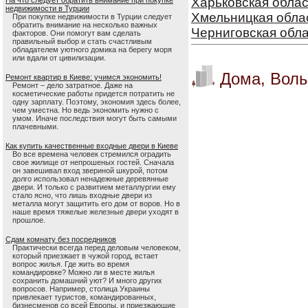
Харьковская облас
На что следует обратить внимание при покупке
недвижимости в Турции
Хмельницкая обла
При покупке недвижимости в Турции следует
обратить внимание на несколько важных
Черниговская обл
факторов. Они помогут вам сделать
правильный выбор и стать счастливым
обладателем уютного домика на берегу моря
или вдали от цивилизации.
Дома, Волы
Ремонт квартир в Киеве: учимся экономить!
Ремонт – дело затратное. Даже на
косметические работы придется потратить не
одну зарплату. Поэтому, экономия здесь более,
чем уместна. Но ведь экономить нужно с
умом. Иначе последствия могут быть самыми
плачевными.
Как купить качественные входные двери в Киеве
Во все времена человек стремился оградить
свое жилище от непрошеных гостей. Сначала
он завешивал вход звериной шкурой, потом
долго использовал ненадежные деревянные
двери. И только с развитием металлургии ему
стало ясно, что лишь входные двери из
металла могут защитить его дом от воров. Но в
наше время тяжелые железные двери уходят в
прошлое.
Сдам комнату без посредников
Практически всегда перед деловым человеком,
который приезжает в чужой город, встает
вопрос жилья. Где жить во время
командировке? Можно ли в месте жилья
сохранить домашний уют? И много других
вопросов. Например, столица Украины
привлекает туристов, командированных,
бизнесменов со всей Европы, и приезжающие