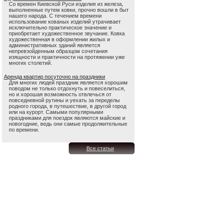
Со времен Киевской Руси изделия из железа,
выполненные путем ковки, прочно вошли в быт
нашего народа. С течением времени
использование кованых изделий утрачивает
исключительно практическое значение и
приобретает художественное звучание. Ковка
художественная в оформлении жилых и
административных зданий является
непревзойденным образцом сочетания
изящности и практичности на протяжении уже
многих столетий.
Аренда квартир посуточно на праздники
Для многих людей праздник является хорошим
поводом не только отдохнуть и повеселиться,
но и хорошая возможность отвлечься от
повседневной рутины и уехать за переделы
родного города, в путешествие, в другой город
или на курорт. Самыми популярными
праздниками для поездок являются майские и
новогодние, ведь они самые продолжительные
по времени.
Все статьи