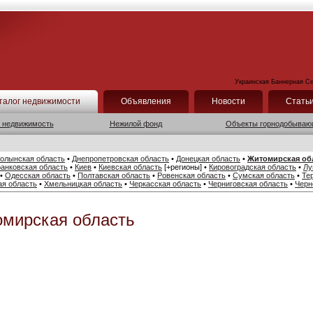
Украинская Баннерная Се
талог недвижимости
Объявления
Новости
Стать
 недвижимость
Нежилой фонд
Объекты горнодобываю
олынская область
•
Днепропетровская область
•
Донецкая область
•
Житомирская об
анковская область
•
Киев
•
Киевская область
[+регионы]
•
Кировоградская область
•
Лу
•
Одесская область
•
Полтавская область
•
Ровенская область
•
Сумская область
•
Те
ая область
•
Хмельницкая область
•
Черкасская область
•
Черниговская область
•
Черн
омирская область