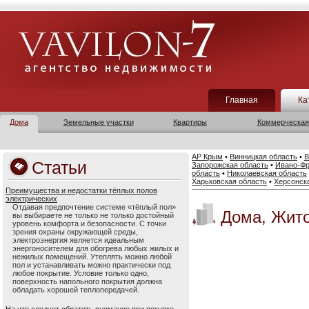
Главная
Ка
Дома
Земельные участки
Квартиры
Коммерческая
АР Крым
•
Винницкая область
•
В
Статьи
Запорожская область
•
Ивано-Фр
область
•
Николаевская область
Харьковская область
•
Херсонск
Преимущества и недостатки тёплых полов
электрических
Отдавая предпочтение системе «тёплый пол»
Дома, Жит
вы выбираете не только не только достойный
уровень комфорта и безопасности. С точки
зрения охраны окружающей среды,
электроэнергия является идеальным
энергоносителем для обогрева любых жилых и
нежилых помещений. Утеплять можно любой
пол и устанавливать можно практически под
любое покрытие. Условие только одно,
поверхность напольного покрытия должна
обладать хорошей теплопередачей.