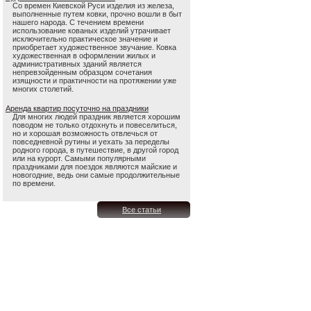
Со времен Киевской Руси изделия из железа,
выполненные путем ковки, прочно вошли в быт
нашего народа. С течением времени
использование кованых изделий утрачивает
исключительно практическое значение и
приобретает художественное звучание. Ковка
художественная в оформлении жилых и
административных зданий является
непревзойденным образцом сочетания
изящности и практичности на протяжении уже
многих столетий.
Аренда квартир посуточно на праздники
Для многих людей праздник является хорошим
поводом не только отдохнуть и повеселиться,
но и хорошая возможность отвлечься от
повседневной рутины и уехать за переделы
родного города, в путешествие, в другой город
или на курорт. Самыми популярными
праздниками для поездок являются майские и
новогодние, ведь они самые продолжительные
по времени.
Все статьи