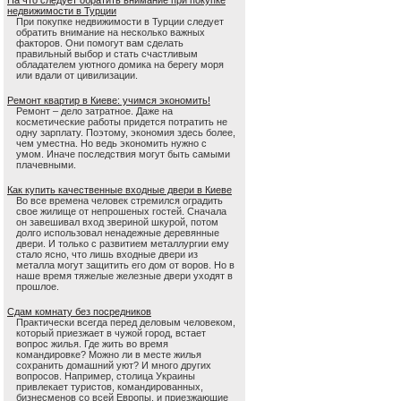
На что следует обратить внимание при покупке
недвижимости в Турции
При покупке недвижимости в Турции следует
обратить внимание на несколько важных
факторов. Они помогут вам сделать
правильный выбор и стать счастливым
обладателем уютного домика на берегу моря
или вдали от цивилизации.
Ремонт квартир в Киеве: учимся экономить!
Ремонт – дело затратное. Даже на
косметические работы придется потратить не
одну зарплату. Поэтому, экономия здесь более,
чем уместна. Но ведь экономить нужно с
умом. Иначе последствия могут быть самыми
плачевными.
Как купить качественные входные двери в Киеве
Во все времена человек стремился оградить
свое жилище от непрошеных гостей. Сначала
он завешивал вход звериной шкурой, потом
долго использовал ненадежные деревянные
двери. И только с развитием металлургии ему
стало ясно, что лишь входные двери из
металла могут защитить его дом от воров. Но в
наше время тяжелые железные двери уходят в
прошлое.
Сдам комнату без посредников
Практически всегда перед деловым человеком,
который приезжает в чужой город, встает
вопрос жилья. Где жить во время
командировке? Можно ли в месте жилья
сохранить домашний уют? И много других
вопросов. Например, столица Украины
привлекает туристов, командированных,
бизнесменов со всей Европы, и приезжающие