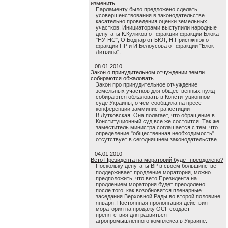
изменить
Парламенту было предложено сделать
усовершенствования в законодательстве
касательно проведения оценки земельных
участков. Инициаторами выступили народные
депутаты К.Куликов от фракции фракции Блока
"НУ-НС", О.Боднар от БЮТ, Н.Присяжнюк от
фракции ПР и И.Белоусова от фракции "Блок
Литвина".
08.01.2010
Закон о принудительном отчуждении земли
собираются обжаловать
Закон про принудительное отчуждение
земельных участков для общественных нужд
собираются обжаловать в Конституционном
суде Украины, о чем сообщила на пресс-
конференции замминистра юстиции
В.Лутковская. Она полагает, что обращение в
Конституционный суд все же состоится. Так же
заместитель министра соглашается с тем, что
определение "общественная необходимость"
отсутствует в сегодняшнем законодательстве.
04.01.2010
Вето Президента на мораторий будет преодолено?
Поскольку депутаты ВР в своем большинстве
поддерживает продление моратория, можно
предположить, что вето Президента на
продлением моратория будет преодолено
после того, как возобновятся пленарные
заседания Верховной Рады во второй половине
января. Постоянная пролонгация действия
моратория на продажу ОСГ создает
препятствия для развиться
агропромышленного комплекса в Украине.