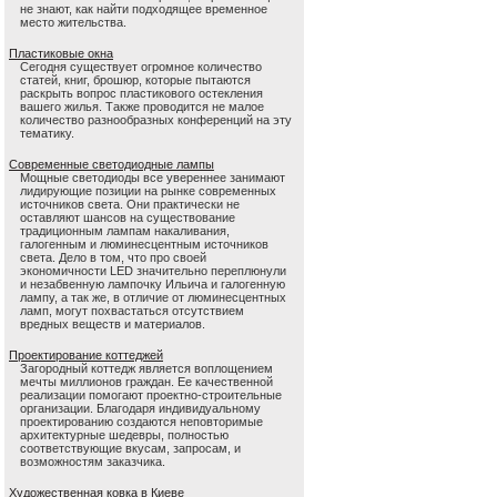
не знают, как найти подходящее временное
место жительства.
Пластиковые окна
Сегодня существует огромное количество
статей, книг, брошюр, которые пытаются
раскрыть вопрос пластикового остекления
вашего жилья. Также проводится не малое
количество разнообразных конференций на эту
тематику.
Современные светодиодные лампы
Мощные светодиоды все увереннее занимают
лидирующие позиции на рынке современных
источников света. Они практически не
оставляют шансов на существование
традиционным лампам накаливания,
галогенным и люминесцентным источников
света. Дело в том, что про своей
экономичности LED значительно переплюнули
и незабвенную лампочку Ильича и галогенную
лампу, а так же, в отличие от люминесцентных
ламп, могут похвастаться отсутствием
вредных веществ и материалов.
Проектирование коттеджей
Загородный коттедж является воплощением
мечты миллионов граждан. Ее качественной
реализации помогают проектно-строительные
организации. Благодаря индивидуальному
проектированию создаются неповторимые
архитектурные шедевры, полностью
соответствующие вкусам, запросам, и
возможностям заказчика.
Художественная ковка в Киеве