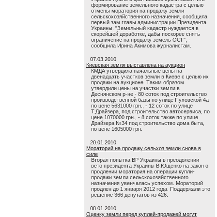
формирование земельного кадастра с целью
отмены моратория на продажу земли
сельскохозяйственного назначения, сообщила
первый зам главы администрации Президента
Украины. "Земельный кадастр нуждается в
скорейшей доработке, дабы поскорее снять
ограничение на продажу земель ОСГ", -
сообщила Ирина Акимова журналистам.
07.03.2010
Киевская земля выставлена на аукцион
КМДА утвердила начальные цены на
двенадцать участков земли в Киеве с целью их
продажи на аукционе. Таким образом
утвердили цены на участки земли в
Деснянском р-не - 80 соток под строительство
производственной базы по улице Пуховской 4а
по цене 5631000 грн., - 12 соток по улице
Т.Драйзера, под строительство автосервиса, по
цене 1070000 грн., - 8 соток также по улице
Драйзера №34 под строительство дома быта,
по цене 1605000 грн.
20.01.2010
Мораторий на продажу сельхоз земли снова в
силе
Вторая попытка ВР Украины в преодолении
вето президента Украины В.Ющенко на закон о
продлении моратория на операции купли-
продажи земли сельскохозяйственного
назначения увенчалась успехом. Мораторий
продлен до 1 января 2012 года. Поддержали это
решение 366 депутатов из 426.
08.01.2010
Оценку земли перед куплей-продажей могут