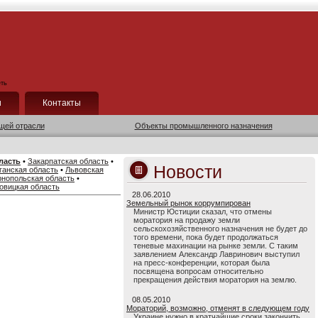
ть
и
Контакты
щей отрасли
Объекты промышленного назначения
ласть
•
Закарпатская область
•
Новости
ганская область
•
Львовская
рнопольская область
•
овицкая область
28.06.2010
Земельный рынок коррумпирован
Министр Юстиции сказал, что отмены
моратория на продажу земли
сельскохозяйственного назначения не будет до
того времени, пока будет продолжаться
теневые махинации на рынке земли. С таким
заявлением Александр Лавринович выступил
на пресс-конференции, которая была
посвящена вопросам относительно
прекращения действия моратория на землю.
08.05.2010
Мораторий, возможно, отменят в следующем году
Украине нужно в кратчайшие сроки закончить