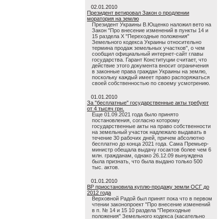
02.01.2010
Президент ветировал Закон о продлении
моратория на землю
Президент Украины В.Ющенко наложил вето на
Закон "Про внесение изменений в пункты 14 и
15 раздела X "Переходные положения"
Земельного кодекса Украины относительно
термина продаж земельных участков", о чем
сообщил официальный интернет-сайт главы
государства. Гарант Конституции считает, что
действие этого документа вносит ограничения
в законные права граждан Украины на землю,
поскольку каждый имеет право распоряжаться
своей собственностью по своему усмотрению.
01.01.2010
За "бесплатные" государственные акты требуют
от 4 тысяч грн.
Еще 01.09.2021 года было принято
постановления, согласно которому
государственные акты на право собственности
на земельный участок надлежало выдавать в
течение 30 рабочих дней, причем абсолютно
бесплатно до конца 2021 года. Сама Премьер-
министр обещала выдачу госактов более чем 6
млн. гражданам, однако 26.12.09 вынуждена
была признать, что была выдано только 500
тыс. актов.
01.01.2010
ВР приостановила куплю-продажу земли ОСГ до
2012 года
Верховной Радой был принят пока что в первом
чтении законопроект "Про внесение изменений
в п. № 14 и 15 10 раздела "Переходные
положения" Земельного кодекса (касательно