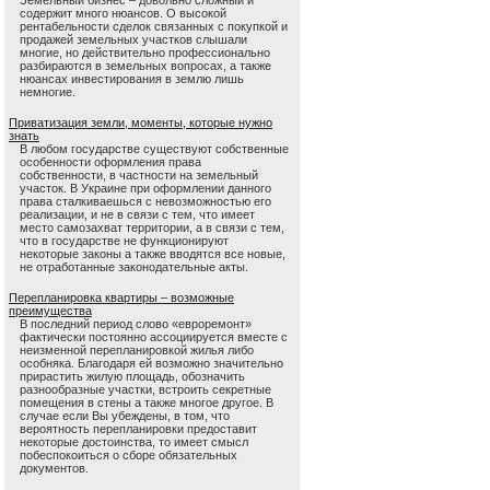
Земельный бизнес – довольно сложный и
содержит много нюансов. О высокой
рентабельности сделок связанных с покупкой и
продажей земельных участков слышали
многие, но действительно профессионально
разбираются в земельных вопросах, а также
нюансах инвестирования в землю лишь
немногие.
Приватизация земли, моменты, которые нужно
знать
В любом государстве существуют собственные
особенности оформления права
собственности, в частности на земельный
участок. В Украине при оформлении данного
права сталкиваешься с невозможностью его
реализации, и не в связи с тем, что имеет
место самозахват территории, а в связи с тем,
что в государстве не функционируют
некоторые законы а также вводятся все новые,
не отработанные законодательные акты.
Перепланировка квартиры – возможные
преимущества
В последний период слово «евроремонт»
фактически постоянно ассоциируется вместе с
неизменной перепланировкой жилья либо
особняка. Благодаря ей возможно значительно
прирастить жилую площадь, обозначить
разнообразные участки, встроить секретные
помещения в стены а также многое другое. В
случае если Вы убеждены, в том, что
вероятность перепланировки предоставит
некоторые достоинства, то имеет смысл
побеспокоиться о сборе обязательных
документов.