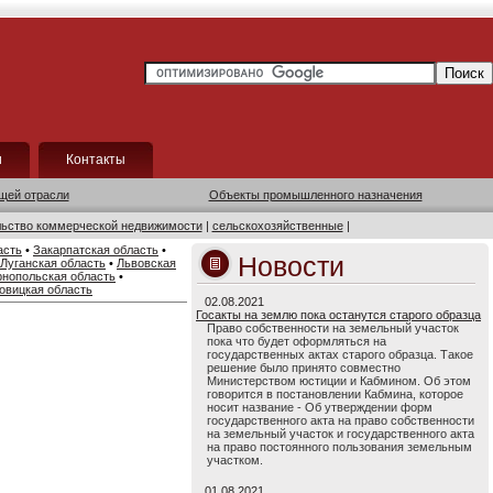
и
Контакты
щей отрасли
Объекты промышленного назначения
льство коммерческой недвижимости
|
сельскохозяйственные
|
асть
•
Закарпатская область
•
Новости
Луганская область
•
Львовская
рнопольская область
•
овицкая область
02.08.2021
Госакты на землю пока останутся старого образца
Право собственности на земельный участок
пока что будет оформляться на
государственных актах старого образца. Такое
решение было принято совместно
Министерством юстиции и Кабмином. Об этом
говорится в постановлении Кабмина, которое
носит название - Об утверждении форм
государственного акта на право собственности
на земельный участок и государственного акта
на право постоянного пользования земельным
участком.
01.08.2021