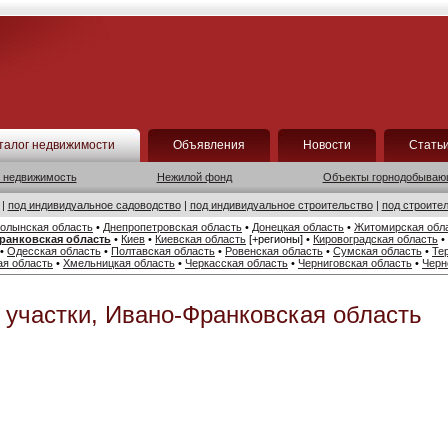
талог недвижимости
Объявления
Новости
Стать
 недвижимость
Нежилой фонд
Объекты горнодобываю
|
под индивидуальное садоводство
|
под индивидуальное строительство
|
под строите
олынская область
•
Днепропетровская область
•
Донецкая область
•
Житомирская обл
ранковская область
•
Киев
•
Киевская область
[+регионы]
•
Кировоградская область
•
•
Одесская область
•
Полтавская область
•
Ровенская область
•
Сумская область
•
Те
ая область
•
Хмельницкая область
•
Черкасская область
•
Черниговская область
•
Черн
участки, Ивано-Франковская область