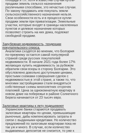
площадь и т.п. Хотя и известны случаи купли-
продажи земель сельхоз назначения
различными способами, это нечастые случаи.
По закону продавать или покупать земли
сельскохозяйственного назначения нельзя.
Свои особенности есть и в процессе купли-
продажи земли при приватизации. Земельные
участки, которые входят в границы населенных
пунктов и целевое назначение которых
позволяет строить на них дома, подлежат
свободной продаже.
Зарубежная недвижимость, тенденции
покупательского спроса.
Аналитики сходятся во мнении, что Болгария
по-прежнему остается самой популярной
страной среди русских покупателей
недвижимости. В начале 2021 года более 17%
желающих купить недвижимость за рубежом
обратили свои взоры в сторону Болгарии. Это
обусловлено довольно доступными ценами,
простыми схемами совершения сделок с
недвижимостью в этой стране, а также то, что
многими застройщиками стали внедряться
собственные схемы многолетних отсрочек
платежей. Цена за однокомнатную квартиру в
новом доме на побережье в районе Солнечного
Берега начинается от 23 тысяч евро.
Залоговые квартиры к лету подешевеют
Украинские банки стараются продавать
залоговые квартиры по ценам, превышающие
рыночные, дабы компенсировать затраты в
связи с выданными кредитами. Но количество
предложений по залоговым квартирам пока не
так уж и много. В случае, если количество
выдаваемых депозитов не снизится, то уже к