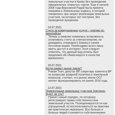
земельные участки в Киеве без проведения
официальных открытых торгов. Еще в начале
2008 года Верховной Радой была принята
поправка к Земельному кодексу, в которой
говорилось про запрет реализации земельных
участков, на которых нет построек, без
проведения аукционов.
19.07.2021
Счета за коммунальные услуги – платим по-
европейски
Теперь у киевлян появилась возможность
оплачивать счета за электроэнергию, не
дожидаясь очередного бланка в своем
почтовом ящике. Необходимо всего лишь
иметь доступ в интернет. Хотя следует
отметить, что данный вид оплаты был
предложен АК «Киевэнерго» в качестве
временного.
19.07.2021
Когда оживет рынок земли?
Роман Ткач, депутат ВР, секретарь комитета ВР
по вопросам аграрной политики и земельный
вопросов, считает, что рынок земли ОСГ
начнет функционировать не ранее 2016 года.
12.07.2021
Приватизация земельных участков повторно,
будет ли это?
Принят новый порядок, по которому
регистрируют права собственностина
земельный участок. Позиционируется он как
упрощенный, но воспользоваться на практике
им практически нереально. Все больше и
больше людей становятся собственниками