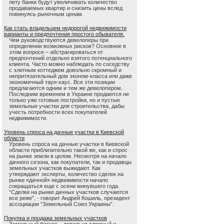
лету банки будут увеличивать количество
продаваемых квартир и снизить цены вслед
повинуясь рыночным ценам.
Как стать владельцем недорогой недвижимости
варианты и предпочтения простого обывателя.
Чем руководствуются девелоперы при
определении возможных рисков? Основное в
этом вопросе – абстрагироваться от
предпочтений отдельно взятого потенциального
клиента. Часто можно наблюдать по соседству
с элитным коттеджем довольно скромный и
непритязательный дом эконом-класса или даже
экономичный таун-хаус. Все эти позиции
предлагаются одним и тем же девелопером.
Последним временем в Украине продаются не
только уже готовые постройки, но и пустые
земельные участки для строительства, дабы
учесть потребности всех покупателей
недвижимости.
Уровень спроса на дачные участки в Киевской
области
Уровень спроса на дачные участки в Киевской
области приблизительно такой же, как и спрос
на рынке земли в целом. Несмотря на начало
дачного сезона, как покупатели, так и продавцы
земельных участков выжидают. Как
утверждают эксперты, количество сделок на
рынке «дачной» недвижимости начало
сокращаться еще с осени минувшего года.
“Сделки на рынке дачных участков случаются
все реже”, - говорит Андрей Кошиль, президент
ассоциации “Земельный Союз Украины”.
Покупка и продажа земельных участков