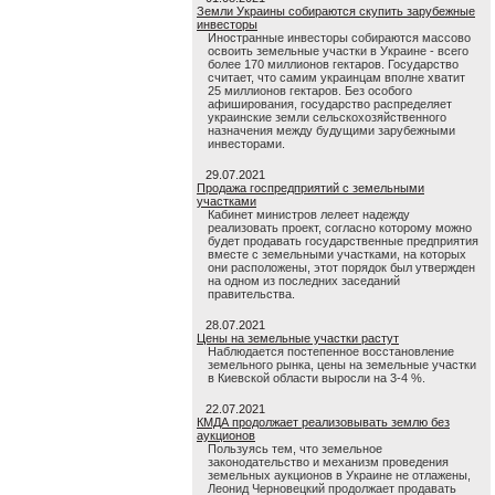
Земли Украины собираются скупить зарубежные
инвесторы
Иностранные инвесторы собираются массово
освоить земельные участки в Украине - всего
более 170 миллионов гектаров. Государство
считает, что самим украинцам вполне хватит
25 миллионов гектаров. Без особого
афиширования, государство распределяет
украинские земли сельскохозяйственного
назначения между будущими зарубежными
инвесторами.
29.07.2021
Продажа госпредприятий с земельными
участками
Кабинет министров лелеет надежду
реализовать проект, согласно которому можно
будет продавать государственные предприятия
вместе с земельными участками, на которых
они расположены, этот порядок был утвержден
на одном из последних заседаний
правительства.
28.07.2021
Цены на земельные участки растут
Наблюдается постепенное восстановление
земельного рынка, цены на земельные участки
в Киевской области выросли на 3-4 %.
22.07.2021
КМДА продолжает реализовывать землю без
аукционов
Пользуясь тем, что земельное
законодательство и механизм проведения
земельных аукционов в Украине не отлажены,
Леонид Черновецкий продолжает продавать