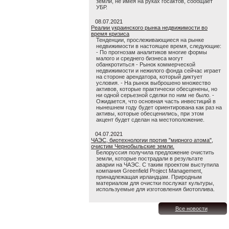
земли, не имея на руках госактов, сообщает
УБР.
08.07.2021
Реалии украинского рынка недвижимости во
время кризиса
Тенденции, прослеживающиеся на рынке
недвижимости в настоящее время, следующие:
- По прогнозам аналитиков многие формы
малого и среднего бизнеса могут
обанкротиться - Рынок коммерческой
недвижимости и нежилого фонда сейчас играет
на стороне арендатора, который диктует
условия. - На рынок выброшено множество
активов, которые практически обесценены, но
ни одной серьезной сделки по ним не было. -
Ожидается, что основная часть инвестиций в
нынешнем году будет ориентирована как раз на
активы, которые обесценились, при этом
акцент будет сделан на местоположение.
04.07.2021
ЧАЭС, биотехнологии против "мирного атома",
очистим Чернобыльские земли.
Белоруссия получила предложение очистить
земли, которые пострадали в результате
аварии на ЧАЭС. С таким проектом выступила
компания Greenfield Project Management,
принадлежащая ирландцам. Природным
материалом для очистки послужат культуры,
используемые для изготовления биотоплива.
Все новости