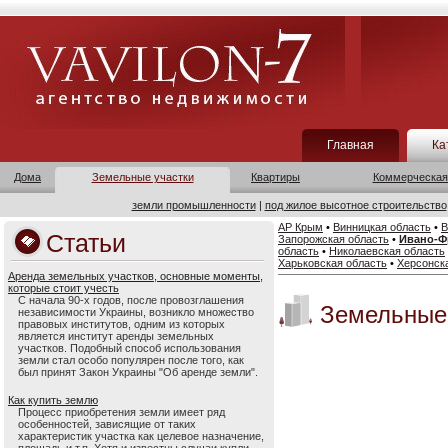
Главная
Ка
Дома
Земельные участки
Квартиры
Коммерческая
земли промышленности
|
под жилое высотное строительство
АР Крым
•
Винницкая область
•
В
Статьи
Запорожская область
•
Ивано-Ф
область
•
Николаевская область
Харьковская область
•
Херсонск
Аренда земельных участков, основные моменты,
которые стоит учесть
С начала 90-х годов, после провозглашения
Земельные 
независимости Украины, возникло множество
правовых институтов, одним из которых
является институт аренды земельных
участков. Подобный способ использования
земли стал особо популярен после того, как
был принят Закон Украины "Об аренде земли".
Как купить землю
Процесс приобретения земли имеет ряд
особенностей, зависящие от таких
характеристик участка как целевое назначение,