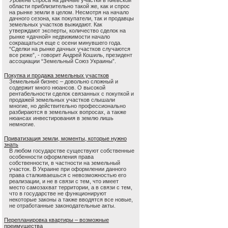
Уровень спроса на дачные участки в Киевской
области приблизительно такой же, как и спрос
на рынке земли в целом. Несмотря на начало
дачного сезона, как покупатели, так и продавцы
земельных участков выжидают. Как
утверждают эксперты, количество сделок на
рынке «дачной» недвижимости начало
сокращаться еще с осени минувшего года.
“Сделки на рынке дачных участков случаются
все реже”, - говорит Андрей Кошиль, президент
ассоциации “Земельный Союз Украины”.
Покупка и продажа земельных участков
Земельный бизнес – довольно сложный и
содержит много нюансов. О высокой
рентабельности сделок связанных с покупкой и
продажей земельных участков слышали
многие, но действительно профессионально
разбираются в земельных вопросах, а также
нюансах инвестирования в землю лишь
немногие.
Приватизация земли, моменты, которые нужно
знать
В любом государстве существуют собственные
особенности оформления права
собственности, в частности на земельный
участок. В Украине при оформлении данного
права сталкиваешься с невозможностью его
реализации, и не в связи с тем, что имеет
место самозахват территории, а в связи с тем,
что в государстве не функционируют
некоторые законы а также вводятся все новые,
не отработанные законодательные акты.
Перепланировка квартиры – возможные
преимущества