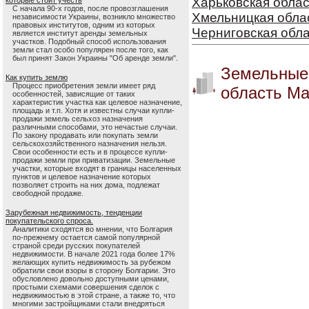
Харьковская облас
которые стоит учесть
С начала 90-х годов, после провозглашения
Хмельницкая обла
независимости Украины, возникло множество
правовых институтов, одним из которых
Черниговская обл
является институт аренды земельных
участков. Подобный способ использования
земли стал особо популярен после того, как
был принят Закон Украины "Об аренде земли".
Земельные 
Как купить землю
Процесс приобретения земли имеет ряд
область Ма
особенностей, зависящие от таких
характеристик участка как целевое назначение,
площадь и т.п. Хотя и известны случаи купли-
продажи земель сельхоз назначения
различными способами, это нечастые случаи.
По закону продавать или покупать земли
сельскохозяйственного назначения нельзя.
Свои особенности есть и в процессе купли-
продажи земли при приватизации. Земельные
участки, которые входят в границы населенных
пунктов и целевое назначение которых
позволяет строить на них дома, подлежат
свободной продаже.
Зарубежная недвижимость, тенденции
покупательского спроса.
Аналитики сходятся во мнении, что Болгария
по-прежнему остается самой популярной
страной среди русских покупателей
недвижимости. В начале 2021 года более 17%
желающих купить недвижимость за рубежом
обратили свои взоры в сторону Болгарии. Это
обусловлено довольно доступными ценами,
простыми схемами совершения сделок с
недвижимостью в этой стране, а также то, что
многими застройщиками стали внедряться