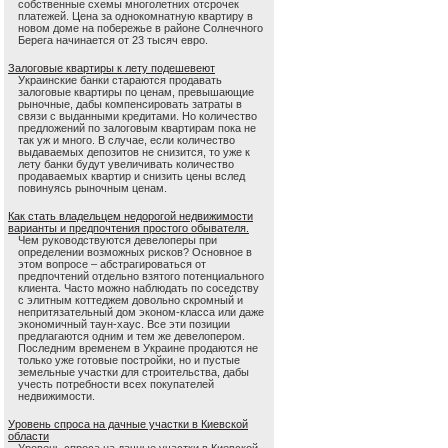
собственные схемы многолетних отсрочек
платежей. Цена за однокомнатную квартиру в
новом доме на побережье в районе Солнечного
Берега начинается от 23 тысяч евро.
Залоговые квартиры к лету подешевеют
Украинские банки стараются продавать
залоговые квартиры по ценам, превышающие
рыночные, дабы компенсировать затраты в
связи с выданными кредитами. Но количество
предложений по залоговым квартирам пока не
так уж и много. В случае, если количество
выдаваемых депозитов не снизится, то уже к
лету банки будут увеличивать количество
продаваемых квартир и снизить цены вслед
повинуясь рыночным ценам.
Как стать владельцем недорогой недвижимости
варианты и предпочтения простого обывателя.
Чем руководствуются девелоперы при
определении возможных рисков? Основное в
этом вопросе – абстрагироваться от
предпочтений отдельно взятого потенциального
клиента. Часто можно наблюдать по соседству
с элитным коттеджем довольно скромный и
непритязательный дом эконом-класса или даже
экономичный таун-хаус. Все эти позиции
предлагаются одним и тем же девелопером.
Последним временем в Украине продаются не
только уже готовые постройки, но и пустые
земельные участки для строительства, дабы
учесть потребности всех покупателей
недвижимости.
Уровень спроса на дачные участки в Киевской
области