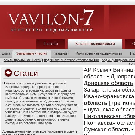
Главная
Каталог недвижимости
О
Дома
Земельные участки
Квартиры
Коммерческая недвижимость
Не
земли промышленности
|
под жилое высотное строительство
|
под индивидуальное 
сел
АР Крым
•
Винницк
Статьи
область
•
Днепроп
Донецкая область
Покупка земельного участка за границей
Вложение средств в приобретение
Закарпатская обла
недвижимости всегда являлось выгодным
капиталовложением. Безусловно, к процессу
Ивано-Франковска
выбора объекта недвижимости необходимо
подходить взвешенно и обдуманно. Если же
область
[+регион
есть желание вложить деньги в покупку земли,
•
Луганская област
то важно определиться не только с самим
участком, но и со страной, в которой он будет
Николаевская обл
находится. Эксперты полагают. что вложение
денег в зарубежную недвижимость очень
Полтавская облас
выгодно на сегодняшний день.
Сумская область
•
Аренда земельных участков, основные моменты,