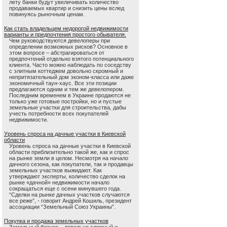
лету банки будут увеличивать количество
продаваемых квартир и снизить цены вслед
повинуясь рыночным ценам.
Как стать владельцем недорогой недвижимости
варианты и предпочтения простого обывателя.
Чем руководствуются девелоперы при
определении возможных рисков? Основное в
этом вопросе – абстрагироваться от
предпочтений отдельно взятого потенциального
клиента. Часто можно наблюдать по соседству
с элитным коттеджем довольно скромный и
непритязательный дом эконом-класса или даже
экономичный таун-хаус. Все эти позиции
предлагаются одним и тем же девелопером.
Последним временем в Украине продаются не
только уже готовые постройки, но и пустые
земельные участки для строительства, дабы
учесть потребности всех покупателей
недвижимости.
Уровень спроса на дачные участки в Киевской
области
Уровень спроса на дачные участки в Киевской
области приблизительно такой же, как и спрос
на рынке земли в целом. Несмотря на начало
дачного сезона, как покупатели, так и продавцы
земельных участков выжидают. Как
утверждают эксперты, количество сделок на
рынке «дачной» недвижимости начало
сокращаться еще с осени минувшего года.
“Сделки на рынке дачных участков случаются
все реже”, - говорит Андрей Кошиль, президент
ассоциации “Земельный Союз Украины”.
Покупка и продажа земельных участков