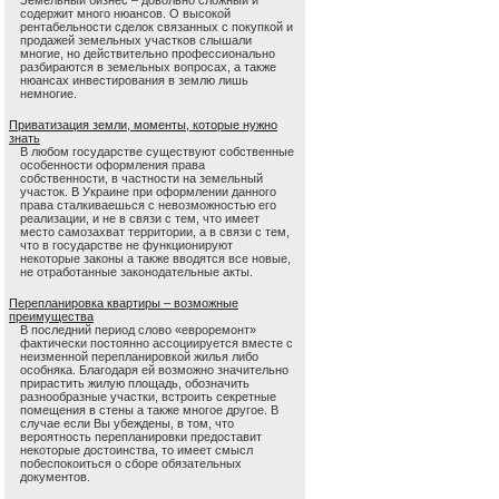
Земельный бизнес – довольно сложный и
содержит много нюансов. О высокой
рентабельности сделок связанных с покупкой и
продажей земельных участков слышали
многие, но действительно профессионально
разбираются в земельных вопросах, а также
нюансах инвестирования в землю лишь
немногие.
Приватизация земли, моменты, которые нужно
знать
В любом государстве существуют собственные
особенности оформления права
собственности, в частности на земельный
участок. В Украине при оформлении данного
права сталкиваешься с невозможностью его
реализации, и не в связи с тем, что имеет
место самозахват территории, а в связи с тем,
что в государстве не функционируют
некоторые законы а также вводятся все новые,
не отработанные законодательные акты.
Перепланировка квартиры – возможные
преимущества
В последний период слово «евроремонт»
фактически постоянно ассоциируется вместе с
неизменной перепланировкой жилья либо
особняка. Благодаря ей возможно значительно
прирастить жилую площадь, обозначить
разнообразные участки, встроить секретные
помещения в стены а также многое другое. В
случае если Вы убеждены, в том, что
вероятность перепланировки предоставит
некоторые достоинства, то имеет смысл
побеспокоиться о сборе обязательных
документов.