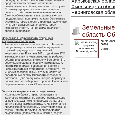
Харьковская облас
площадь и т.п. Хотя и известны случаи купли-
продажи земель сельхоз назначения
Хмельницкая обла
различными способами, это нечастые случаи.
По закону продавать или покупать земли
Черниговская обл
сельскохозяйственного назначения нельзя.
Свои особенности есть и в процессе купли-
продажи земли при приватизации. Земельные
участки, которые входят в границы населенных
пунктов и целевое назначение которых
Земельные 
позволяет строить на них дома, подлежат
свободной продаже.
область Об
Зарубежная недвижимость, тенденции
Конча-Зас
покупательского спроса.
соток
Аналитики сходятся во мнении, что Болгария
по-прежнему остается самой популярной
22000
страной среди русских покупателей
недвижимости. В начале 2021 года более 17%
желающих купить недвижимость за рубежом
обратили свои взоры в сторону Болгарии. Это
обусловлено довольно доступными ценами,
простыми схемами совершения сделок с
недвижимостью в этой стране, а также то, что
многими застройщиками стали внедряться
собственные схемы многолетних отсрочек
платежей. Цена за однокомнатную квартиру в
новом доме на побережье в районе Солнечного
Берега начинается от 23 тысяч евро.
Залоговые квартиры к лету подешевеют
Украинские банки стараются продавать
залоговые квартиры по ценам, превышающие
рыночные, дабы компенсировать затраты в
связи с выданными кредитами. Но количество
предложений по залоговым квартирам пока не
так уж и много. В случае, если количество
выдаваемых депозитов не снизится, то уже к