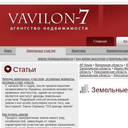
Главная
Ка
Дома
Земельные участки
Квартиры
Коммерческая
земли промышленности
|
под жилое высотное строительство
АР Крым
•
Винницкая область
•
В
Статьи
Запорожская область
•
Ивано-Фр
область
•
Николаевская область
Харьковская область
•
Херсонск
Аренда земельных участков, основные моменты,
которые стоит учесть
С начала 90-х годов, после провозглашения
Земельные 
независимости Украины, возникло множество
правовых институтов, одним из которых
является институт аренды земельных
участков. Подобный способ использования
земли стал особо популярен после того, как
был принят Закон Украины "Об аренде земли".
Как купить землю
Процесс приобретения земли имеет ряд
особенностей, зависящие от таких
характеристик участка как целевое назначение,