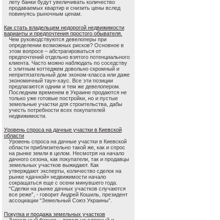
лету банки будут увеличивать количество
продаваемых квартир и снизить цены вслед
повинуясь рыночным ценам.
Как стать владельцем недорогой недвижимости
варианты и предпочтения простого обывателя.
Чем руководствуются девелоперы при
определении возможных рисков? Основное в
этом вопросе – абстрагироваться от
предпочтений отдельно взятого потенциального
клиента. Часто можно наблюдать по соседству
с элитным коттеджем довольно скромный и
непритязательный дом эконом-класса или даже
экономичный таун-хаус. Все эти позиции
предлагаются одним и тем же девелопером.
Последним временем в Украине продаются не
только уже готовые постройки, но и пустые
земельные участки для строительства, дабы
учесть потребности всех покупателей
недвижимости.
Уровень спроса на дачные участки в Киевской
области
Уровень спроса на дачные участки в Киевской
области приблизительно такой же, как и спрос
на рынке земли в целом. Несмотря на начало
дачного сезона, как покупатели, так и продавцы
земельных участков выжидают. Как
утверждают эксперты, количество сделок на
рынке «дачной» недвижимости начало
сокращаться еще с осени минувшего года.
“Сделки на рынке дачных участков случаются
все реже”, - говорит Андрей Кошиль, президент
ассоциации “Земельный Союз Украины”.
Покупка и продажа земельных участков