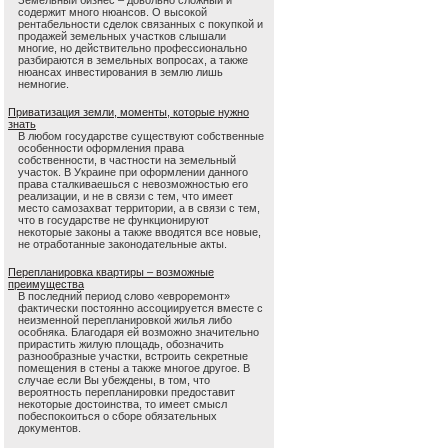
Земельный бизнес – довольно сложный и
содержит много нюансов. О высокой
рентабельности сделок связанных с покупкой и
продажей земельных участков слышали
многие, но действительно профессионально
разбираются в земельных вопросах, а также
нюансах инвестирования в землю лишь
немногие.
Приватизация земли, моменты, которые нужно
знать
В любом государстве существуют собственные
особенности оформления права
собственности, в частности на земельный
участок. В Украине при оформлении данного
права сталкиваешься с невозможностью его
реализации, и не в связи с тем, что имеет
место самозахват территории, а в связи с тем,
что в государстве не функционируют
некоторые законы а также вводятся все новые,
не отработанные законодательные акты.
Перепланировка квартиры – возможные
преимущества
В последний период слово «евроремонт»
фактически постоянно ассоциируется вместе с
неизменной перепланировкой жилья либо
особняка. Благодаря ей возможно значительно
прирастить жилую площадь, обозначить
разнообразные участки, встроить секретные
помещения в стены а также многое другое. В
случае если Вы убеждены, в том, что
вероятность перепланировки предоставит
некоторые достоинства, то имеет смысл
побеспокоиться о сборе обязательных
документов.