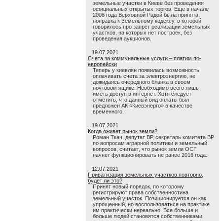
земельные участки в Киеве без проведения
официальных открытых торгов. Еще в начале
2008 года Верховной Радой была принята
поправка к Земельному кодексу, в которой
говорилось про запрет реализации земельных
участков, на которых нет построек, без
проведения аукционов.
19.07.2021
Счета за коммунальные услуги – платим по-
европейски
Теперь у киевлян появилась возможность
оплачивать счета за электроэнергию, не
дожидаясь очередного бланка в своем
почтовом ящике. Необходимо всего лишь
иметь доступ в интернет. Хотя следует
отметить, что данный вид оплаты был
предложен АК «Киевэнерго» в качестве
временного.
19.07.2021
Когда оживет рынок земли?
Роман Ткач, депутат ВР, секретарь комитета ВР
по вопросам аграрной политики и земельный
вопросов, считает, что рынок земли ОСГ
начнет функционировать не ранее 2016 года.
12.07.2021
Приватизация земельных участков повторно,
будет ли это?
Принят новый порядок, по которому
регистрируют права собственностина
земельный участок. Позиционируется он как
упрощенный, но воспользоваться на практике
им практически нереально. Все больше и
больше людей становятся собственниками