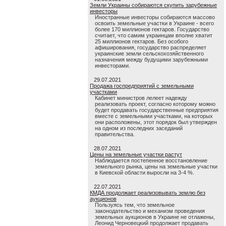
Земли Украины собираются скупить зарубежные
инвесторы
Иностранные инвесторы собираются массово
освоить земельные участки в Украине - всего
более 170 миллионов гектаров. Государство
считает, что самим украинцам вполне хватит
25 миллионов гектаров. Без особого
афиширования, государство распределяет
украинские земли сельскохозяйственного
назначения между будущими зарубежными
инвесторами.
29.07.2021
Продажа госпредприятий с земельными
участками
Кабинет министров лелеет надежду
реализовать проект, согласно которому можно
будет продавать государственные предприятия
вместе с земельными участками, на которых
они расположены, этот порядок был утвержден
на одном из последних заседаний
правительства.
28.07.2021
Цены на земельные участки растут
Наблюдается постепенное восстановление
земельного рынка, цены на земельные участки
в Киевской области выросли на 3-4 %.
22.07.2021
КМДА продолжает реализовывать землю без
аукционов
Пользуясь тем, что земельное
законодательство и механизм проведения
земельных аукционов в Украине не отлажены,
Леонид Черновецкий продолжает продавать