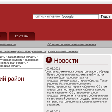
и
Контакты
щей отрасли
Объекты промышленного назначения
льство коммерческой недвижимости
|
сельскохозяйственные
|
асть
•
Закарпатская область
•
Новости
уганская область
•
Львовская
рнопольская область
•
овицкая область
02.08.2021
Госакты на землю пока останутся старого образца
Право собственности на земельный участок
ий район
пока что будет оформляться на
государственных актах старого образца. Такое
решение было принято совместно
Министерством юстиции и Кабмином. Об этом
говорится в постановлении Кабмина, которое
носит название - Об утверждении форм
государственного акта на право собственности
на земельный участок и государственного акта
на право постоянного пользования земельным
участком.
01.08.2021