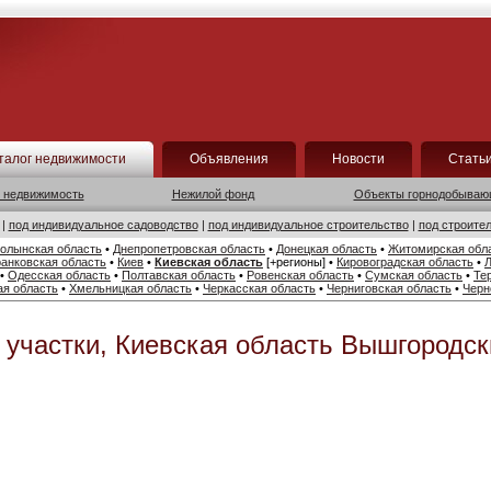
талог недвижимости
Объявления
Новости
Стать
 недвижимость
Нежилой фонд
Объекты горнодобываю
|
под индивидуальное садоводство
|
под индивидуальное строительство
|
под строите
олынская область
•
Днепропетровская область
•
Донецкая область
•
Житомирская обл
анковская область
•
Киев
•
Киевская область
[+регионы]
•
Кировоградская область
•
Л
•
Одесская область
•
Полтавская область
•
Ровенская область
•
Сумская область
•
Те
ая область
•
Хмельницкая область
•
Черкасская область
•
Черниговская область
•
Черн
участки, Киевская область Вышгородск