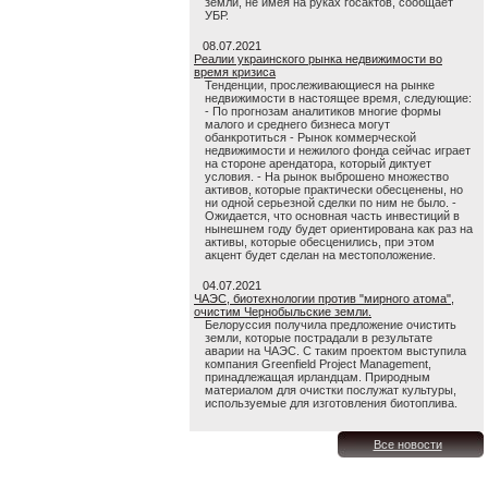
земли, не имея на руках госактов, сообщает
УБР.
08.07.2021
Реалии украинского рынка недвижимости во
время кризиса
Тенденции, прослеживающиеся на рынке
недвижимости в настоящее время, следующие:
- По прогнозам аналитиков многие формы
малого и среднего бизнеса могут
обанкротиться - Рынок коммерческой
недвижимости и нежилого фонда сейчас играет
на стороне арендатора, который диктует
условия. - На рынок выброшено множество
активов, которые практически обесценены, но
ни одной серьезной сделки по ним не было. -
Ожидается, что основная часть инвестиций в
нынешнем году будет ориентирована как раз на
активы, которые обесценились, при этом
акцент будет сделан на местоположение.
04.07.2021
ЧАЭС, биотехнологии против "мирного атома",
очистим Чернобыльские земли.
Белоруссия получила предложение очистить
земли, которые пострадали в результате
аварии на ЧАЭС. С таким проектом выступила
компания Greenfield Project Management,
принадлежащая ирландцам. Природным
материалом для очистки послужат культуры,
используемые для изготовления биотоплива.
Все новости