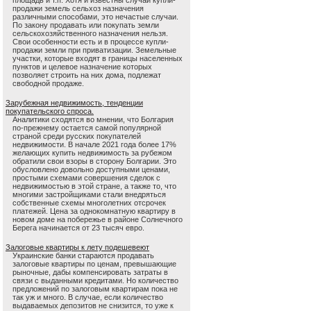
площадь и т.п. Хотя и известны случаи купли-
продажи земель сельхоз назначения
различными способами, это нечастые случаи.
По закону продавать или покупать земли
сельскохозяйственного назначения нельзя.
Свои особенности есть и в процессе купли-
продажи земли при приватизации. Земельные
участки, которые входят в границы населенных
пунктов и целевое назначение которых
позволяет строить на них дома, подлежат
свободной продаже.
Зарубежная недвижимость, тенденции
покупательского спроса.
Аналитики сходятся во мнении, что Болгария
по-прежнему остается самой популярной
страной среди русских покупателей
недвижимости. В начале 2021 года более 17%
желающих купить недвижимость за рубежом
обратили свои взоры в сторону Болгарии. Это
обусловлено довольно доступными ценами,
простыми схемами совершения сделок с
недвижимостью в этой стране, а также то, что
многими застройщиками стали внедряться
собственные схемы многолетних отсрочек
платежей. Цена за однокомнатную квартиру в
новом доме на побережье в районе Солнечного
Берега начинается от 23 тысяч евро.
Залоговые квартиры к лету подешевеют
Украинские банки стараются продавать
залоговые квартиры по ценам, превышающие
рыночные, дабы компенсировать затраты в
связи с выданными кредитами. Но количество
предложений по залоговым квартирам пока не
так уж и много. В случае, если количество
выдаваемых депозитов не снизится, то уже к