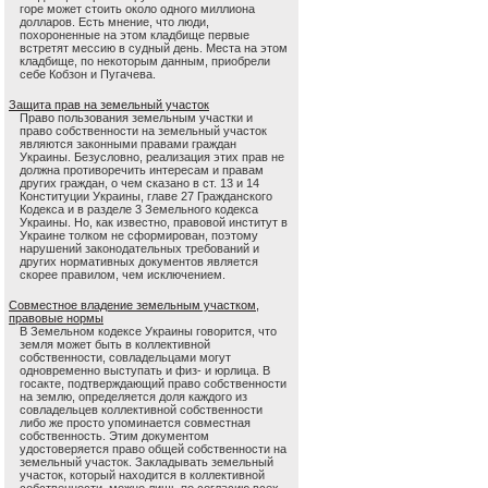
горе может стоить около одного миллиона
долларов. Есть мнение, что люди,
похороненные на этом кладбище первые
встретят мессию в судный день. Места на этом
кладбище, по некоторым данным, приобрели
себе Кобзон и Пугачева.
Защита прав на земельный участок
Право пользования земельным участки и
право собственности на земельный участок
являются законными правами граждан
Украины. Безусловно, реализация этих прав не
должна противоречить интересам и правам
других граждан, о чем сказано в ст. 13 и 14
Конституции Украины, главе 27 Гражданского
Кодекса и в разделе 3 Земельного кодекса
Украины. Но, как известно, правовой институт в
Украине толком не сформирован, поэтому
нарушений законодательных требований и
других нормативных документов является
скорее правилом, чем исключением.
Совместное владение земельным участком,
правовые нормы
В Земельном кодексе Украины говорится, что
земля может быть в коллективной
собственности, совладельцами могут
одновременно выступать и физ- и юрлица. В
госакте, подтверждающий право собственности
на землю, определяется доля каждого из
совладельцев коллективной собственности
либо же просто упоминается совместная
собственность. Этим документом
удостоверяется право общей собственности на
земельный участок. Закладывать земельный
участок, который находится в коллективной