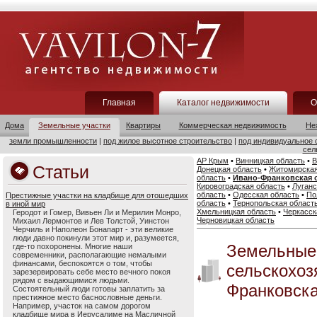
Главная
Каталог недвижимости
О
Дома
Земельные участки
Квартиры
Коммерческая недвижимость
Не
земли промышленности
|
под жилое высотное строительство
|
под индивидуальное 
сел
АР Крым
•
Винницкая область
•
В
Статьи
Донецкая область
•
Житомирская
область
•
Ивано-Франковская 
Кировоградская область
•
Луганс
область
•
Одесская область
•
По
Престижные участки на кладбище для отошедших
область
•
Тернопольская област
в иной мир
Хмельницкая область
•
Черкасск
Геродот и Гомер, Вивьен Ли и Мерилин Монро,
Черновицкая область
Михаил Лермонтов и Лев Толстой, Уинстон
Черчиль и Наполеон Бонапарт - эти великие
люди давно покинули этот мир и, разумеется,
Земельные
где-то похоронены. Многие наши
современники, располагающие немалыми
финансами, беспокоятся о том, чтобы
сельскохоз
зарезервировать себе место вечного покоя
рядом с выдающимися людьми.
Франковска
Состоятельный люди готовы заплатить за
престижное место баснословные деньги.
Например, участок на самом дорогом
кладбище мира в Иерусалиме на Масличной