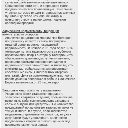
сельскохозяйственного назначения нельзя.
Свои особенности есть и в процессе купли-
продажи земли при приватизации. Земельные
участки, которые входят в границы населенных
пунктов и целевое назначение которых
позволяет строить на них дома, подлежат
свободной продаже.
Зарубежная недвижимость, тенденции
покупательского спроса.
Аналитики сходятся во мнении, что Болгария
по-прежнему остается самой популярной
страной среди русских покупателей
недвижимости. В начале 2021 года более 17%
желающих купить недвижимость за рубежом
обратили свои взоры в сторону Болгарии. Это
обусловлено довольно доступными ценами,
простыми схемами совершения сделок с
недвижимостью в этой стране, а также то, что
многими застройщиками стали внедряться
собственные схемы многолетних отсрочек
платежей. Цена за однокомнатную квартиру в
новом доме на побережье в районе Солнечного
Берега начинается от 23 тысяч евро.
Залоговые квартиры к лету подешевеют
Украинские банки стараются продавать
залоговые квартиры по ценам, превышающие
рыночные, дабы компенсировать затраты в
связи с выданными кредитами. Но количество
предложений по залоговым квартирам пока не
так уж и много. В случае, если количество
выдаваемых депозитов не снизится, то уже к
лету банки будут увеличивать количество
продаваемых квартир и снизить цены вслед
повинуясь рыночным ценам.