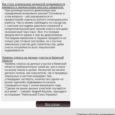
Как стать владельцем недорогой недвижимости
варианты и предпочтения простого обывателя.
Чем руководствуются девелоперы при
определении возможных рисков? Основное в
этом вопросе – абстрагироваться от
предпочтений отдельно взятого потенциального
клиента. Часто можно наблюдать по соседству
с элитным коттеджем довольно скромный и
непритязательный дом эконом-класса или даже
экономичный таун-хаус. Все эти позиции
предлагаются одним и тем же девелопером.
Последним временем в Украине продаются не
только уже готовые постройки, но и пустые
земельные участки для строительства, дабы
учесть потребности всех покупателей
недвижимости.
Уровень спроса на дачные участки в Киевской
области
Уровень спроса на дачные участки в Киевской
области приблизительно такой же, как и спрос
на рынке земли в целом. Несмотря на начало
дачного сезона, как покупатели, так и продавцы
земельных участков выжидают. Как
утверждают эксперты, количество сделок на
рынке «дачной» недвижимости начало
сокращаться еще с осени минувшего года.
“Сделки на рынке дачных участков случаются
все реже”, - говорит Андрей Кошиль, президент
ассоциации “Земельный Союз Украины”.
Все статьи
Главная
|
Каталог недвижимо