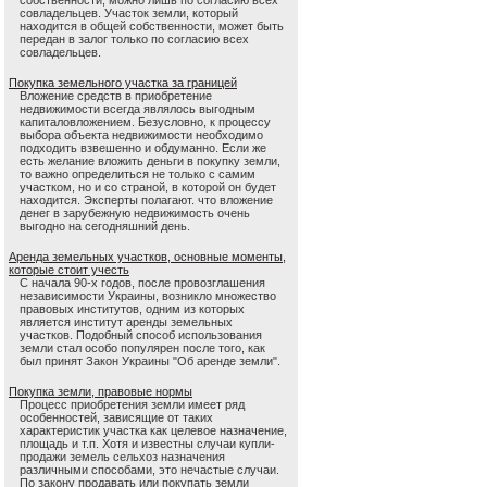
собственности, можно лишь по согласию всех
совладельцев. Участок земли, который
находится в общей собственности, может быть
передан в залог только по согласию всех
совладельцев.
Покупка земельного участка за границей
Вложение средств в приобретение
недвижимости всегда являлось выгодным
капиталовложением. Безусловно, к процессу
выбора объекта недвижимости необходимо
подходить взвешенно и обдуманно. Если же
есть желание вложить деньги в покупку земли,
то важно определиться не только с самим
участком, но и со страной, в которой он будет
находится. Эксперты полагают. что вложение
денег в зарубежную недвижимость очень
выгодно на сегодняшний день.
Аренда земельных участков, основные моменты,
которые стоит учесть
С начала 90-х годов, после провозглашения
независимости Украины, возникло множество
правовых институтов, одним из которых
является институт аренды земельных
участков. Подобный способ использования
земли стал особо популярен после того, как
был принят Закон Украины "Об аренде земли".
Покупка земли, правовые нормы
Процесс приобретения земли имеет ряд
особенностей, зависящие от таких
характеристик участка как целевое назначение,
площадь и т.п. Хотя и известны случаи купли-
продажи земель сельхоз назначения
различными способами, это нечастые случаи.
По закону продавать или покупать земли