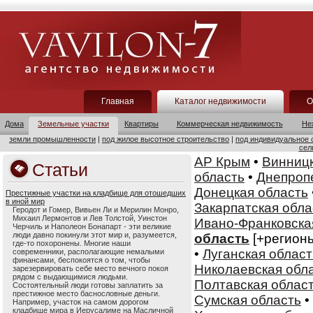
Главная
Каталог недвижимости
О
Дома
Земельные участки
Квартиры
Коммерческая недвижимость
Не
земли промышленности
|
под жилое высотное строительство
|
под индивидуальное 
сел
АР Крым
•
Винницк
Статьи
область
•
Днепроп
Донецкая область
Престижные участки на кладбище для отошедших
в иной мир
Закарпатская обла
Геродот и Гомер, Вивьен Ли и Мерилин Монро,
Михаил Лермонтов и Лев Толстой, Уинстон
Ивано-Франковска
Черчиль и Наполеон Бонапарт - эти великие
люди давно покинули этот мир и, разумеется,
область
[+регион
где-то похоронены. Многие наши
•
Луганская област
современники, располагающие немалыми
финансами, беспокоятся о том, чтобы
Николаевская обл
зарезервировать себе место вечного покоя
рядом с выдающимися людьми.
Полтавская облас
Состоятельный люди готовы заплатить за
престижное место баснословные деньги.
Сумская область
•
Например, участок на самом дорогом
кладбище мира в Иерусалиме на Масличной