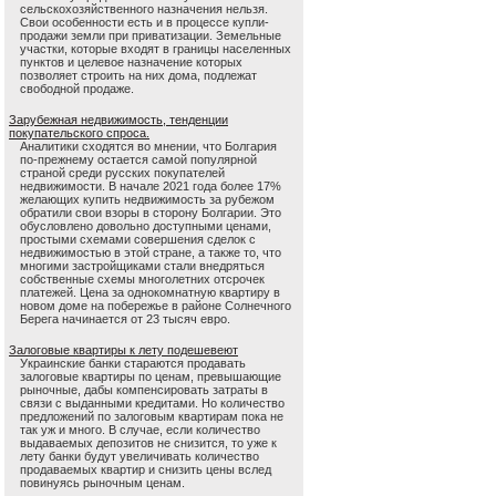
сельскохозяйственного назначения нельзя.
Свои особенности есть и в процессе купли-
продажи земли при приватизации. Земельные
участки, которые входят в границы населенных
пунктов и целевое назначение которых
позволяет строить на них дома, подлежат
свободной продаже.
Зарубежная недвижимость, тенденции
покупательского спроса.
Аналитики сходятся во мнении, что Болгария
по-прежнему остается самой популярной
страной среди русских покупателей
недвижимости. В начале 2021 года более 17%
желающих купить недвижимость за рубежом
обратили свои взоры в сторону Болгарии. Это
обусловлено довольно доступными ценами,
простыми схемами совершения сделок с
недвижимостью в этой стране, а также то, что
многими застройщиками стали внедряться
собственные схемы многолетних отсрочек
платежей. Цена за однокомнатную квартиру в
новом доме на побережье в районе Солнечного
Берега начинается от 23 тысяч евро.
Залоговые квартиры к лету подешевеют
Украинские банки стараются продавать
залоговые квартиры по ценам, превышающие
рыночные, дабы компенсировать затраты в
связи с выданными кредитами. Но количество
предложений по залоговым квартирам пока не
так уж и много. В случае, если количество
выдаваемых депозитов не снизится, то уже к
лету банки будут увеличивать количество
продаваемых квартир и снизить цены вслед
повинуясь рыночным ценам.