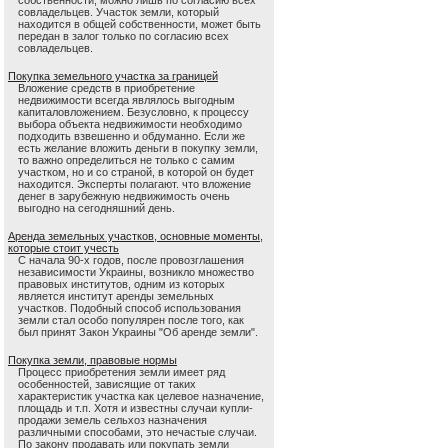
собственности, можно лишь по согласию всех
совладельцев. Участок земли, который
находится в общей собственности, может быть
передан в залог только по согласию всех
совладельцев.
Покупка земельного участка за границей
Вложение средств в приобретение
недвижимости всегда являлось выгодным
капиталовложением. Безусловно, к процессу
выбора объекта недвижимости необходимо
подходить взвешенно и обдуманно. Если же
есть желание вложить деньги в покупку земли,
то важно определиться не только с самим
участком, но и со страной, в которой он будет
находится. Эксперты полагают. что вложение
денег в зарубежную недвижимость очень
выгодно на сегодняшний день.
Аренда земельных участков, основные моменты,
которые стоит учесть
С начала 90-х годов, после провозглашения
независимости Украины, возникло множество
правовых институтов, одним из которых
является институт аренды земельных
участков. Подобный способ использования
земли стал особо популярен после того, как
был принят Закон Украины "Об аренде земли".
Покупка земли, правовые нормы
Процесс приобретения земли имеет ряд
особенностей, зависящие от таких
характеристик участка как целевое назначение,
площадь и т.п. Хотя и известны случаи купли-
продажи земель сельхоз назначения
различными способами, это нечастые случаи.
По закону продавать или покупать земли