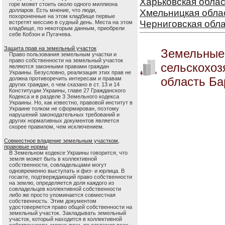
Харьковская облас
горе может стоить около одного миллиона
долларов. Есть мнение, что люди,
Хмельницкая обла
похороненные на этом кладбище первые
Черниговская обл
встретят мессию в судный день. Места на этом
кладбище, по некоторым данным, приобрели
себе Кобзон и Пугачева.
Защита прав на земельный участок
Земельные
Право пользования земельным участки и
право собственности на земельный участок
сельскохоз
являются законными правами граждан
Украины. Безусловно, реализация этих прав не
область Б
должна противоречить интересам и правам
других граждан, о чем сказано в ст. 13 и 14
Конституции Украины, главе 27 Гражданского
Кодекса и в разделе 3 Земельного кодекса
Украины. Но, как известно, правовой институт в
Украине толком не сформирован, поэтому
нарушений законодательных требований и
других нормативных документов является
скорее правилом, чем исключением.
Совместное владение земельным участком,
правовые нормы
В Земельном кодексе Украины говорится, что
земля может быть в коллективной
собственности, совладельцами могут
одновременно выступать и физ- и юрлица. В
госакте, подтверждающий право собственности
на землю, определяется доля каждого из
совладельцев коллективной собственности
либо же просто упоминается совместная
собственность. Этим документом
удостоверяется право общей собственности на
земельный участок. Закладывать земельный
участок, который находится в коллективной