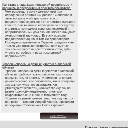
Как стать владельцем недорогой недвижимости
варианты и предпочтения простого обывателя.
Чем руководствуются девелоперы при
определении возможных рисков? Основное в
этом вопросе – абстрагироваться от
предпочтений отдельно взятого потенциального
клиента. Часто можно наблюдать по соседству
с элитным коттеджем довольно скромный и
непритязательный дом эконом-класса или даже
экономичный таун-хаус. Все эти позиции
предлагаются одним и тем же девелопером.
Последним временем в Украине продаются не
только уже готовые постройки, но и пустые
земельные участки для строительства, дабы
учесть потребности всех покупателей
недвижимости.
Уровень спроса на дачные участки в Киевской
области
Уровень спроса на дачные участки в Киевской
области приблизительно такой же, как и спрос
на рынке земли в целом. Несмотря на начало
дачного сезона, как покупатели, так и продавцы
земельных участков выжидают. Как
утверждают эксперты, количество сделок на
рынке «дачной» недвижимости начало
сокращаться еще с осени минувшего года.
“Сделки на рынке дачных участков случаются
все реже”, - говорит Андрей Кошиль, президент
ассоциации “Земельный Союз Украины”.
Все статьи
Главная
|
Каталог недвижимо