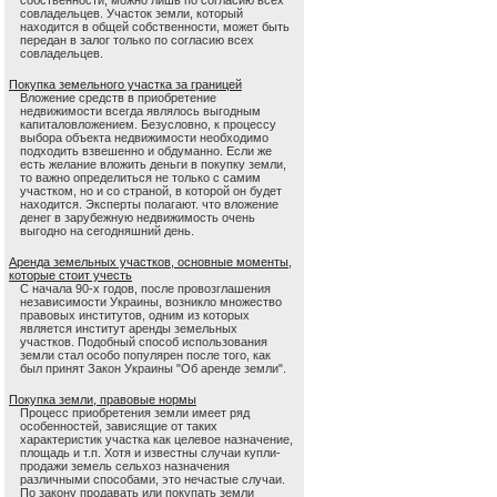
собственности, можно лишь по согласию всех
совладельцев. Участок земли, который
находится в общей собственности, может быть
передан в залог только по согласию всех
совладельцев.
Покупка земельного участка за границей
Вложение средств в приобретение
недвижимости всегда являлось выгодным
капиталовложением. Безусловно, к процессу
выбора объекта недвижимости необходимо
подходить взвешенно и обдуманно. Если же
есть желание вложить деньги в покупку земли,
то важно определиться не только с самим
участком, но и со страной, в которой он будет
находится. Эксперты полагают. что вложение
денег в зарубежную недвижимость очень
выгодно на сегодняшний день.
Аренда земельных участков, основные моменты,
которые стоит учесть
С начала 90-х годов, после провозглашения
независимости Украины, возникло множество
правовых институтов, одним из которых
является институт аренды земельных
участков. Подобный способ использования
земли стал особо популярен после того, как
был принят Закон Украины "Об аренде земли".
Покупка земли, правовые нормы
Процесс приобретения земли имеет ряд
особенностей, зависящие от таких
характеристик участка как целевое назначение,
площадь и т.п. Хотя и известны случаи купли-
продажи земель сельхоз назначения
различными способами, это нечастые случаи.
По закону продавать или покупать земли