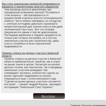
Как стать владельцем недорогой недвижимости
варианты и предпочтения простого обывателя.
Чем руководствуются девелоперы при
определении возможных рисков? Основное в
этом вопросе – абстрагироваться от
предпочтений отдельно взятого потенциального
клиента. Часто можно наблюдать по соседству
с элитным коттеджем довольно скромный и
непритязательный дом эконом-класса или даже
экономичный таун-хаус. Все эти позиции
предлагаются одним и тем же девелопером.
Последним временем в Украине продаются не
только уже готовые постройки, но и пустые
земельные участки для строительства, дабы
учесть потребности всех покупателей
недвижимости.
Уровень спроса на дачные участки в Киевской
области
Уровень спроса на дачные участки в Киевской
области приблизительно такой же, как и спрос
на рынке земли в целом. Несмотря на начало
дачного сезона, как покупатели, так и продавцы
земельных участков выжидают. Как
утверждают эксперты, количество сделок на
рынке «дачной» недвижимости начало
сокращаться еще с осени минувшего года.
“Сделки на рынке дачных участков случаются
все реже”, - говорит Андрей Кошиль, президент
ассоциации “Земельный Союз Украины”.
Все статьи
Главная
|
Каталог недвижимо