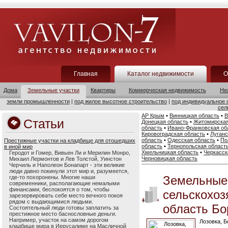
Главная
Каталог недвижимости
О
Дома
Земельные участки
Квартиры
Коммерческая недвижимость
Не
земли промышленности
|
под жилое высотное строительство
|
под индивидуальное 
сел
АР Крым
•
Винницкая область
•
В
Статьи
Донецкая область
•
Житомирская
область
•
Ивано-Франковская об
Кировоградская область
•
Луганс
область
•
Одесская область
•
По
Престижные участки на кладбище для отошедших
область
•
Тернопольская област
в иной мир
Хмельницкая область
•
Черкасск
Геродот и Гомер, Вивьен Ли и Мерилин Монро,
Черновицкая область
Михаил Лермонтов и Лев Толстой, Уинстон
Черчиль и Наполеон Бонапарт - эти великие
люди давно покинули этот мир и, разумеется,
Земельные
где-то похоронены. Многие наши
современники, располагающие немалыми
финансами, беспокоятся о том, чтобы
сельскохоз
зарезервировать себе место вечного покоя
рядом с выдающимися людьми.
область Бо
Состоятельный люди готовы заплатить за
престижное место баснословные деньги.
Например, участок на самом дорогом
Лозовка, Б
кладбище мира в Иерусалиме на Масличной