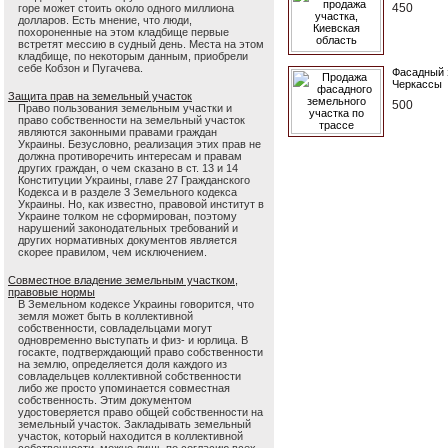
450
горе может стоить около одного миллиона
долларов. Есть мнение, что люди,
похороненные на этом кладбище первые
встретят мессию в судный день. Места на этом
кладбище, по некоторым данным, приобрели
себе Кобзон и Пугачева.
Фасадный 
Черкассы
Защита прав на земельный участок
500
Право пользования земельным участки и
право собственности на земельный участок
являются законными правами граждан
Украины. Безусловно, реализация этих прав не
должна противоречить интересам и правам
других граждан, о чем сказано в ст. 13 и 14
Конституции Украины, главе 27 Гражданского
Кодекса и в разделе 3 Земельного кодекса
Украины. Но, как известно, правовой институт в
Украине толком не сформирован, поэтому
нарушений законодательных требований и
других нормативных документов является
скорее правилом, чем исключением.
Совместное владение земельным участком,
правовые нормы
В Земельном кодексе Украины говорится, что
земля может быть в коллективной
собственности, совладельцами могут
одновременно выступать и физ- и юрлица. В
госакте, подтверждающий право собственности
на землю, определяется доля каждого из
совладельцев коллективной собственности
либо же просто упоминается совместная
собственность. Этим документом
удостоверяется право общей собственности на
земельный участок. Закладывать земельный
участок, который находится в коллективной