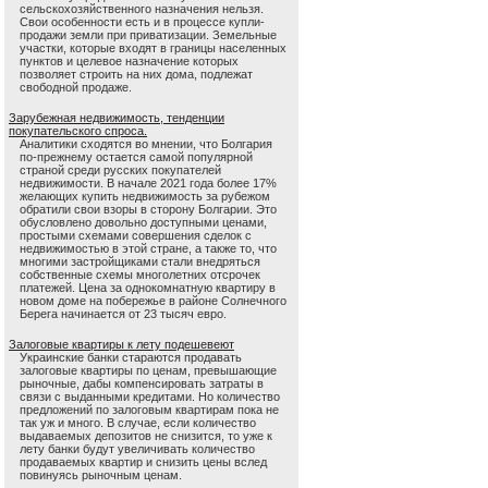
сельскохозяйственного назначения нельзя.
Свои особенности есть и в процессе купли-
продажи земли при приватизации. Земельные
участки, которые входят в границы населенных
пунктов и целевое назначение которых
позволяет строить на них дома, подлежат
свободной продаже.
Зарубежная недвижимость, тенденции
покупательского спроса.
Аналитики сходятся во мнении, что Болгария
по-прежнему остается самой популярной
страной среди русских покупателей
недвижимости. В начале 2021 года более 17%
желающих купить недвижимость за рубежом
обратили свои взоры в сторону Болгарии. Это
обусловлено довольно доступными ценами,
простыми схемами совершения сделок с
недвижимостью в этой стране, а также то, что
многими застройщиками стали внедряться
собственные схемы многолетних отсрочек
платежей. Цена за однокомнатную квартиру в
новом доме на побережье в районе Солнечного
Берега начинается от 23 тысяч евро.
Залоговые квартиры к лету подешевеют
Украинские банки стараются продавать
залоговые квартиры по ценам, превышающие
рыночные, дабы компенсировать затраты в
связи с выданными кредитами. Но количество
предложений по залоговым квартирам пока не
так уж и много. В случае, если количество
выдаваемых депозитов не снизится, то уже к
лету банки будут увеличивать количество
продаваемых квартир и снизить цены вслед
повинуясь рыночным ценам.