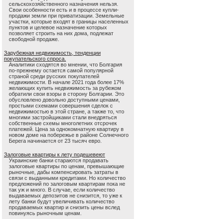
сельскохозяйственного назначения нельзя.
Свои особенности есть и в процессе купли-
продажи земли при приватизации. Земельные
участки, которые входят в границы населенных
пунктов и целевое назначение которых
позволяет строить на них дома, подлежат
свободной продаже.
Зарубежная недвижимость, тенденции
покупательского спроса.
Аналитики сходятся во мнении, что Болгария
по-прежнему остается самой популярной
страной среди русских покупателей
недвижимости. В начале 2021 года более 17%
желающих купить недвижимость за рубежом
обратили свои взоры в сторону Болгарии. Это
обусловлено довольно доступными ценами,
простыми схемами совершения сделок с
недвижимостью в этой стране, а также то, что
многими застройщиками стали внедряться
собственные схемы многолетних отсрочек
платежей. Цена за однокомнатную квартиру в
новом доме на побережье в районе Солнечного
Берега начинается от 23 тысяч евро.
Залоговые квартиры к лету подешевеют
Украинские банки стараются продавать
залоговые квартиры по ценам, превышающие
рыночные, дабы компенсировать затраты в
связи с выданными кредитами. Но количество
предложений по залоговым квартирам пока не
так уж и много. В случае, если количество
выдаваемых депозитов не снизится, то уже к
лету банки будут увеличивать количество
продаваемых квартир и снизить цены вслед
повинуясь рыночным ценам.