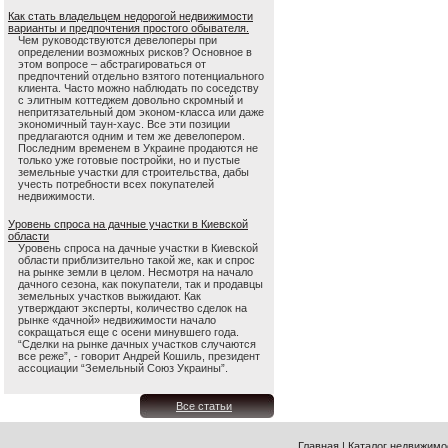
Как стать владельцем недорогой недвижимости
варианты и предпочтения простого обывателя.
Чем руководствуются девелоперы при
определении возможных рисков? Основное в
этом вопросе – абстрагироваться от
предпочтений отдельно взятого потенциального
клиента. Часто можно наблюдать по соседству
с элитным коттеджем довольно скромный и
непритязательный дом эконом-класса или даже
экономичный таун-хаус. Все эти позиции
предлагаются одним и тем же девелопером.
Последним временем в Украине продаются не
только уже готовые постройки, но и пустые
земельные участки для строительства, дабы
учесть потребности всех покупателей
недвижимости.
Уровень спроса на дачные участки в Киевской
области
Уровень спроса на дачные участки в Киевской
области приблизительно такой же, как и спрос
на рынке земли в целом. Несмотря на начало
дачного сезона, как покупатели, так и продавцы
земельных участков выжидают. Как
утверждают эксперты, количество сделок на
рынке «дачной» недвижимости начало
сокращаться еще с осени минувшего года.
“Сделки на рынке дачных участков случаются
все реже”, - говорит Андрей Кошиль, президент
ассоциации “Земельный Союз Украины”.
Все статьи
Главная
|
Каталог недвижимо