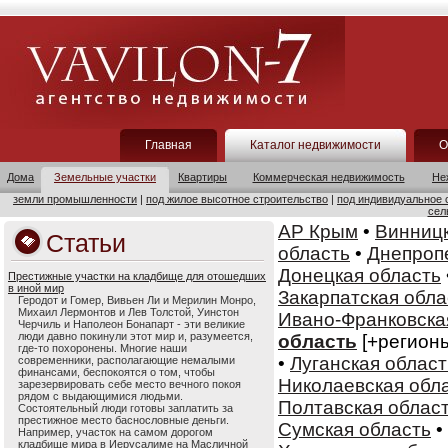
Главная
Каталог недвижимости
О
Дома
Земельные участки
Квартиры
Коммерческая недвижимость
Не
земли промышленности
|
под жилое высотное строительство
|
под индивидуальное 
сел
АР Крым
•
Винницк
Статьи
область
•
Днепроп
Донецкая область
Престижные участки на кладбище для отошедших
в иной мир
Закарпатская обла
Геродот и Гомер, Вивьен Ли и Мерилин Монро,
Михаил Лермонтов и Лев Толстой, Уинстон
Ивано-Франковска
Черчиль и Наполеон Бонапарт - эти великие
люди давно покинули этот мир и, разумеется,
область
[+регион
где-то похоронены. Многие наши
•
Луганская област
современники, располагающие немалыми
финансами, беспокоятся о том, чтобы
Николаевская обл
зарезервировать себе место вечного покоя
рядом с выдающимися людьми.
Полтавская облас
Состоятельный люди готовы заплатить за
престижное место баснословные деньги.
Сумская область
•
Например, участок на самом дорогом
кладбище мира в Иерусалиме на Масличной