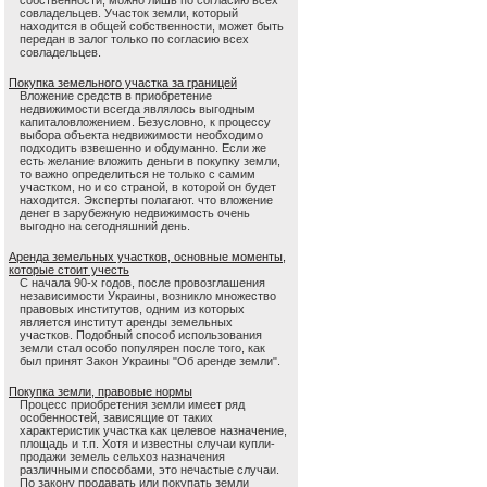
собственности, можно лишь по согласию всех
совладельцев. Участок земли, который
находится в общей собственности, может быть
передан в залог только по согласию всех
совладельцев.
Покупка земельного участка за границей
Вложение средств в приобретение
недвижимости всегда являлось выгодным
капиталовложением. Безусловно, к процессу
выбора объекта недвижимости необходимо
подходить взвешенно и обдуманно. Если же
есть желание вложить деньги в покупку земли,
то важно определиться не только с самим
участком, но и со страной, в которой он будет
находится. Эксперты полагают. что вложение
денег в зарубежную недвижимость очень
выгодно на сегодняшний день.
Аренда земельных участков, основные моменты,
которые стоит учесть
С начала 90-х годов, после провозглашения
независимости Украины, возникло множество
правовых институтов, одним из которых
является институт аренды земельных
участков. Подобный способ использования
земли стал особо популярен после того, как
был принят Закон Украины "Об аренде земли".
Покупка земли, правовые нормы
Процесс приобретения земли имеет ряд
особенностей, зависящие от таких
характеристик участка как целевое назначение,
площадь и т.п. Хотя и известны случаи купли-
продажи земель сельхоз назначения
различными способами, это нечастые случаи.
По закону продавать или покупать земли