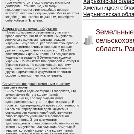
Харьковская облас
горе может стоить около одного миллиона
долларов. Есть мнение, что люди,
Хмельницкая обла
похороненные на этом кладбище первые
Черниговская обл
встретят мессию в судный день. Места на этом
кладбище, по некоторым данным, приобрели
себе Кобзон и Пугачева.
Защита прав на земельный участок
Земельные
Право пользования земельным участки и
право собственности на земельный участок
сельскохоз
являются законными правами граждан
Украины. Безусловно, реализация этих прав не
область Ра
должна противоречить интересам и правам
других граждан, о чем сказано в ст. 13 и 14
Конституции Украины, главе 27 Гражданского
Кодекса и в разделе 3 Земельного кодекса
Украины. Но, как известно, правовой институт в
Украине толком не сформирован, поэтому
нарушений законодательных требований и
других нормативных документов является
скорее правилом, чем исключением.
Совместное владение земельным участком,
правовые нормы
В Земельном кодексе Украины говорится, что
земля может быть в коллективной
собственности, совладельцами могут
одновременно выступать и физ- и юрлица. В
госакте, подтверждающий право собственности
на землю, определяется доля каждого из
совладельцев коллективной собственности
либо же просто упоминается совместная
собственность. Этим документом
удостоверяется право общей собственности на
земельный участок. Закладывать земельный
участок, который находится в коллективной