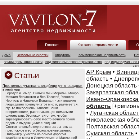
Главная
Каталог недвижимости
О
Дома
Земельные участки
Квартиры
Коммерческая недвижимость
Не
земли промышленности
|
под жилое высотное строительство
|
под индивидуальное 
сел
АР Крым
•
Винницк
Статьи
область
•
Днепроп
Донецкая область
Престижные участки на кладбище для отошедших
в иной мир
Закарпатская обла
Геродот и Гомер, Вивьен Ли и Мерилин Монро,
Михаил Лермонтов и Лев Толстой, Уинстон
Ивано-Франковска
Черчиль и Наполеон Бонапарт - эти великие
люди давно покинули этот мир и, разумеется,
область
[+регион
где-то похоронены. Многие наши
•
Луганская област
современники, располагающие немалыми
финансами, беспокоятся о том, чтобы
Николаевская обл
зарезервировать себе место вечного покоя
рядом с выдающимися людьми.
Полтавская облас
Состоятельный люди готовы заплатить за
престижное место баснословные деньги.
Сумская область
•
Например, участок на самом дорогом
кладбище мира в Иерусалиме на Масличной