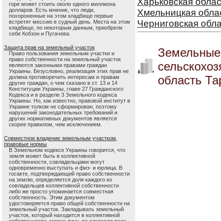
Харьковская облас
горе может стоить около одного миллиона
долларов. Есть мнение, что люди,
Хмельницкая обла
похороненные на этом кладбище первые
Черниговская обл
встретят мессию в судный день. Места на этом
кладбище, по некоторым данным, приобрели
себе Кобзон и Пугачева.
Защита прав на земельный участок
Земельные
Право пользования земельным участки и
право собственности на земельный участок
сельскохоз
являются законными правами граждан
Украины. Безусловно, реализация этих прав не
область Та
должна противоречить интересам и правам
других граждан, о чем сказано в ст. 13 и 14
Конституции Украины, главе 27 Гражданского
Кодекса и в разделе 3 Земельного кодекса
Украины. Но, как известно, правовой институт в
Украине толком не сформирован, поэтому
нарушений законодательных требований и
других нормативных документов является
скорее правилом, чем исключением.
Совместное владение земельным участком,
правовые нормы
В Земельном кодексе Украины говорится, что
земля может быть в коллективной
собственности, совладельцами могут
одновременно выступать и физ- и юрлица. В
госакте, подтверждающий право собственности
на землю, определяется доля каждого из
совладельцев коллективной собственности
либо же просто упоминается совместная
собственность. Этим документом
удостоверяется право общей собственности на
земельный участок. Закладывать земельный
участок, который находится в коллективной