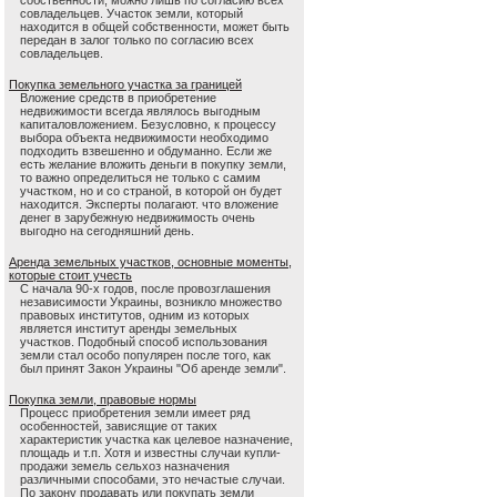
собственности, можно лишь по согласию всех
совладельцев. Участок земли, который
находится в общей собственности, может быть
передан в залог только по согласию всех
совладельцев.
Покупка земельного участка за границей
Вложение средств в приобретение
недвижимости всегда являлось выгодным
капиталовложением. Безусловно, к процессу
выбора объекта недвижимости необходимо
подходить взвешенно и обдуманно. Если же
есть желание вложить деньги в покупку земли,
то важно определиться не только с самим
участком, но и со страной, в которой он будет
находится. Эксперты полагают. что вложение
денег в зарубежную недвижимость очень
выгодно на сегодняшний день.
Аренда земельных участков, основные моменты,
которые стоит учесть
С начала 90-х годов, после провозглашения
независимости Украины, возникло множество
правовых институтов, одним из которых
является институт аренды земельных
участков. Подобный способ использования
земли стал особо популярен после того, как
был принят Закон Украины "Об аренде земли".
Покупка земли, правовые нормы
Процесс приобретения земли имеет ряд
особенностей, зависящие от таких
характеристик участка как целевое назначение,
площадь и т.п. Хотя и известны случаи купли-
продажи земель сельхоз назначения
различными способами, это нечастые случаи.
По закону продавать или покупать земли