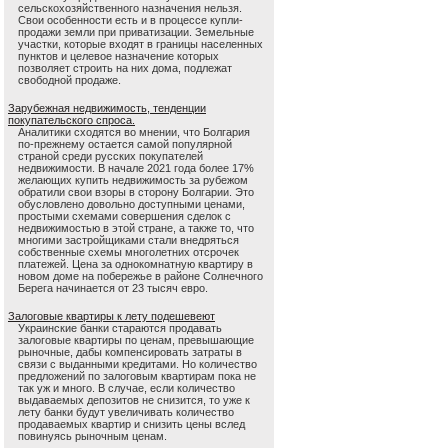
сельскохозяйственного назначения нельзя.
Свои особенности есть и в процессе купли-
продажи земли при приватизации. Земельные
участки, которые входят в границы населенных
пунктов и целевое назначение которых
позволяет строить на них дома, подлежат
свободной продаже.
Зарубежная недвижимость, тенденции
покупательского спроса.
Аналитики сходятся во мнении, что Болгария
по-прежнему остается самой популярной
страной среди русских покупателей
недвижимости. В начале 2021 года более 17%
желающих купить недвижимость за рубежом
обратили свои взоры в сторону Болгарии. Это
обусловлено довольно доступными ценами,
простыми схемами совершения сделок с
недвижимостью в этой стране, а также то, что
многими застройщиками стали внедряться
собственные схемы многолетних отсрочек
платежей. Цена за однокомнатную квартиру в
новом доме на побережье в районе Солнечного
Берега начинается от 23 тысяч евро.
Залоговые квартиры к лету подешевеют
Украинские банки стараются продавать
залоговые квартиры по ценам, превышающие
рыночные, дабы компенсировать затраты в
связи с выданными кредитами. Но количество
предложений по залоговым квартирам пока не
так уж и много. В случае, если количество
выдаваемых депозитов не снизится, то уже к
лету банки будут увеличивать количество
продаваемых квартир и снизить цены вслед
повинуясь рыночным ценам.