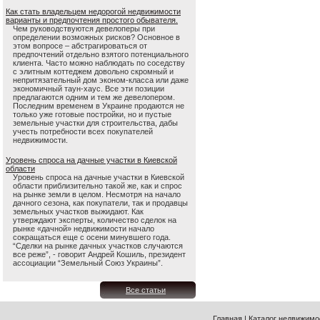
Как стать владельцем недорогой недвижимости
варианты и предпочтения простого обывателя.
Чем руководствуются девелоперы при
определении возможных рисков? Основное в
этом вопросе – абстрагироваться от
предпочтений отдельно взятого потенциального
клиента. Часто можно наблюдать по соседству
с элитным коттеджем довольно скромный и
непритязательный дом эконом-класса или даже
экономичный таун-хаус. Все эти позиции
предлагаются одним и тем же девелопером.
Последним временем в Украине продаются не
только уже готовые постройки, но и пустые
земельные участки для строительства, дабы
учесть потребности всех покупателей
недвижимости.
Уровень спроса на дачные участки в Киевской
области
Уровень спроса на дачные участки в Киевской
области приблизительно такой же, как и спрос
на рынке земли в целом. Несмотря на начало
дачного сезона, как покупатели, так и продавцы
земельных участков выжидают. Как
утверждают эксперты, количество сделок на
рынке «дачной» недвижимости начало
сокращаться еще с осени минувшего года.
“Сделки на рынке дачных участков случаются
все реже”, - говорит Андрей Кошиль, президент
ассоциации “Земельный Союз Украины”.
Все статьи
Главная
|
Каталог недвижимо