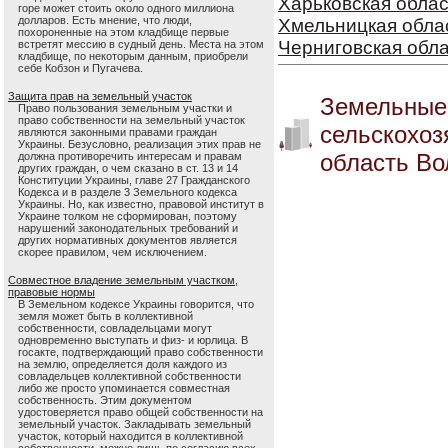
Харьковская облас
горе может стоить около одного миллиона
долларов. Есть мнение, что люди,
Хмельницкая обла
похороненные на этом кладбище первые
Черниговская обл
встретят мессию в судный день. Места на этом
кладбище, по некоторым данным, приобрели
себе Кобзон и Пугачева.
Защита прав на земельный участок
Земельные
Право пользования земельным участки и
право собственности на земельный участок
сельскохоз
являются законными правами граждан
Украины. Безусловно, реализация этих прав не
область Во
должна противоречить интересам и правам
других граждан, о чем сказано в ст. 13 и 14
Конституции Украины, главе 27 Гражданского
Кодекса и в разделе 3 Земельного кодекса
Украины. Но, как известно, правовой институт в
Украине толком не сформирован, поэтому
нарушений законодательных требований и
других нормативных документов является
скорее правилом, чем исключением.
Совместное владение земельным участком,
правовые нормы
В Земельном кодексе Украины говорится, что
земля может быть в коллективной
собственности, совладельцами могут
одновременно выступать и физ- и юрлица. В
госакте, подтверждающий право собственности
на землю, определяется доля каждого из
совладельцев коллективной собственности
либо же просто упоминается совместная
собственность. Этим документом
удостоверяется право общей собственности на
земельный участок. Закладывать земельный
участок, который находится в коллективной