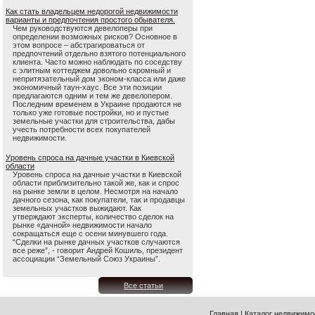
Как стать владельцем недорогой недвижимости
варианты и предпочтения простого обывателя.
Чем руководствуются девелоперы при
определении возможных рисков? Основное в
этом вопросе – абстрагироваться от
предпочтений отдельно взятого потенциального
клиента. Часто можно наблюдать по соседству
с элитным коттеджем довольно скромный и
непритязательный дом эконом-класса или даже
экономичный таун-хаус. Все эти позиции
предлагаются одним и тем же девелопером.
Последним временем в Украине продаются не
только уже готовые постройки, но и пустые
земельные участки для строительства, дабы
учесть потребности всех покупателей
недвижимости.
Уровень спроса на дачные участки в Киевской
области
Уровень спроса на дачные участки в Киевской
области приблизительно такой же, как и спрос
на рынке земли в целом. Несмотря на начало
дачного сезона, как покупатели, так и продавцы
земельных участков выжидают. Как
утверждают эксперты, количество сделок на
рынке «дачной» недвижимости начало
сокращаться еще с осени минувшего года.
“Сделки на рынке дачных участков случаются
все реже”, - говорит Андрей Кошиль, президент
ассоциации “Земельный Союз Украины”.
Все статьи
Главная
|
Каталог недвижимо