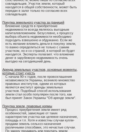
собственности, можно лишь по согласию всех
совладельцев. Участок земли, который
находится в общей собственности, может быть
передан в залог только по согласию всех
совладельцев.
Покупка земельного участка за границей
Вложение средств в приобретение
недвижимости всегда являлось выгодным
капиталовложением. Безусловно, к процессу
выбора объекта недвижимости необходимо
подходить взвешенно и обдуманно. Если же
есть желание вложить деньги в покупку земли,
то важно определиться не только с самим
участком, но и со страной, в которой он будет
находится. Эксперты полагают. что вложение
денег в зарубежную недвижимость очень
выгодно на сегодняшний день.
Аренда земельных участков, основные моменты,
которые стоит учесть
С начала 90-х годов, после провозглашения
независимости Украины, возникло множество
правовых институтов, одним из которых
является институт аренды земельных
участков. Подобный способ использования
земли стал особо популярен после того, как
был принят Закон Украины "Об аренде земли".
Покупка земли, правовые нормы
Процесс приобретения земли имеет ряд
особенностей, зависящие от таких
характеристик участка как целевое назначение,
площадь и т.п. Хотя и известны случаи купли-
продажи земель сельхоз назначения
различными способами, это нечастые случаи.
По закону продавать или покупать земли