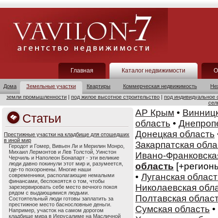
Главная
Каталог недвижимости
О
Дома
Земельные участки
Квартиры
Коммерческая недвижимость
Не
земли промышленности
|
под жилое высотное строительство
|
под индивидуальное 
сел
АР Крым
•
Винницк
Статьи
область
•
Днепроп
Донецкая область
Престижные участки на кладбище для отошедших
в иной мир
Закарпатская обла
Геродот и Гомер, Вивьен Ли и Мерилин Монро,
Михаил Лермонтов и Лев Толстой, Уинстон
Ивано-Франковска
Черчиль и Наполеон Бонапарт - эти великие
люди давно покинули этот мир и, разумеется,
область
[+регион
где-то похоронены. Многие наши
•
Луганская област
современники, располагающие немалыми
финансами, беспокоятся о том, чтобы
Николаевская обл
зарезервировать себе место вечного покоя
рядом с выдающимися людьми.
Полтавская облас
Состоятельный люди готовы заплатить за
престижное место баснословные деньги.
Сумская область
•
Например, участок на самом дорогом
кладбище мира в Иерусалиме на Масличной