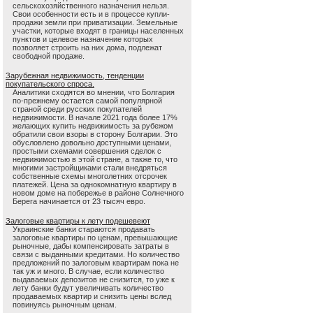
сельскохозяйственного назначения нельзя.
Свои особенности есть и в процессе купли-
продажи земли при приватизации. Земельные
участки, которые входят в границы населенных
пунктов и целевое назначение которых
позволяет строить на них дома, подлежат
свободной продаже.
Зарубежная недвижимость, тенденции
покупательского спроса.
Аналитики сходятся во мнении, что Болгария
по-прежнему остается самой популярной
страной среди русских покупателей
недвижимости. В начале 2021 года более 17%
желающих купить недвижимость за рубежом
обратили свои взоры в сторону Болгарии. Это
обусловлено довольно доступными ценами,
простыми схемами совершения сделок с
недвижимостью в этой стране, а также то, что
многими застройщиками стали внедряться
собственные схемы многолетних отсрочек
платежей. Цена за однокомнатную квартиру в
новом доме на побережье в районе Солнечного
Берега начинается от 23 тысяч евро.
Залоговые квартиры к лету подешевеют
Украинские банки стараются продавать
залоговые квартиры по ценам, превышающие
рыночные, дабы компенсировать затраты в
связи с выданными кредитами. Но количество
предложений по залоговым квартирам пока не
так уж и много. В случае, если количество
выдаваемых депозитов не снизится, то уже к
лету банки будут увеличивать количество
продаваемых квартир и снизить цены вслед
повинуясь рыночным ценам.