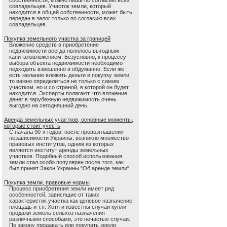
собственности, можно лишь по согласию всех
совладельцев. Участок земли, который
находится в общей собственности, может быть
передан в залог только по согласию всех
совладельцев.
Покупка земельного участка за границей
Вложение средств в приобретение
недвижимости всегда являлось выгодным
капиталовложением. Безусловно, к процессу
выбора объекта недвижимости необходимо
подходить взвешенно и обдуманно. Если же
есть желание вложить деньги в покупку земли,
то важно определиться не только с самим
участком, но и со страной, в которой он будет
находится. Эксперты полагают. что вложение
денег в зарубежную недвижимость очень
выгодно на сегодняшний день.
Аренда земельных участков, основные моменты,
которые стоит учесть
С начала 90-х годов, после провозглашения
независимости Украины, возникло множество
правовых институтов, одним из которых
является институт аренды земельных
участков. Подобный способ использования
земли стал особо популярен после того, как
был принят Закон Украины "Об аренде земли".
Покупка земли, правовые нормы
Процесс приобретения земли имеет ряд
особенностей, зависящие от таких
характеристик участка как целевое назначение,
площадь и т.п. Хотя и известны случаи купли-
продажи земель сельхоз назначения
различными способами, это нечастые случаи.
По закону продавать или покупать земли