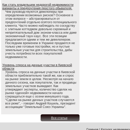
Как стать владельцем недорогой недвижимости
варианты и предпочтения простого обывателя.
Чем руководствуются девелоперы при
определении возможных рисков? Основное в
этом вопросе – абстрагироваться от
предпочтений отдельно взятого потенциального
клиента. Часто можно наблюдать по соседству
с элитным коттеджем довольно скромный и
непритязательный дом эконом-класса или даже
экономичный таун-хаус. Все эти позиции
предлагаются одним и тем же девелопером.
Последним временем в Украине продаются не
только уже готовые постройки, но и пустые
земельные участки для строительства, дабы
учесть потребности всех покупателей
недвижимости.
Уровень спроса на дачные участки в Киевской
области
Уровень спроса на дачные участки в Киевской
области приблизительно такой же, как и спрос
на рынке земли в целом. Несмотря на начало
дачного сезона, как покупатели, так и продавцы
земельных участков выжидают. Как
утверждают эксперты, количество сделок на
рынке «дачной» недвижимости начало
сокращаться еще с осени минувшего года.
“Сделки на рынке дачных участков случаются
все реже”, - говорит Андрей Кошиль, президент
ассоциации “Земельный Союз Украины”.
Все статьи
Главная
|
Каталог недвижимо