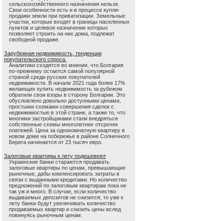
сельскохозяйственного назначения нельзя.
Свои особенности есть и в процессе купли-
продажи земли при приватизации. Земельные
участки, которые входят в границы населенных
пунктов и целевое назначение которых
позволяет строить на них дома, подлежат
свободной продаже.
Зарубежная недвижимость, тенденции
покупательского спроса.
Аналитики сходятся во мнении, что Болгария
по-прежнему остается самой популярной
страной среди русских покупателей
недвижимости. В начале 2021 года более 17%
желающих купить недвижимость за рубежом
обратили свои взоры в сторону Болгарии. Это
обусловлено довольно доступными ценами,
простыми схемами совершения сделок с
недвижимостью в этой стране, а также то, что
многими застройщиками стали внедряться
собственные схемы многолетних отсрочек
платежей. Цена за однокомнатную квартиру в
новом доме на побережье в районе Солнечного
Берега начинается от 23 тысяч евро.
Залоговые квартиры к лету подешевеют
Украинские банки стараются продавать
залоговые квартиры по ценам, превышающие
рыночные, дабы компенсировать затраты в
связи с выданными кредитами. Но количество
предложений по залоговым квартирам пока не
так уж и много. В случае, если количество
выдаваемых депозитов не снизится, то уже к
лету банки будут увеличивать количество
продаваемых квартир и снизить цены вслед
повинуясь рыночным ценам.