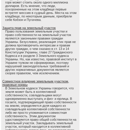
горе может стоить около одного миллиона
долларов. Есть мнение, что люди,
похороненные на этом кладбище первые
встретят мессию в судный день. Места на этом
кладбище, по некоторым данным, приобрели
себе Кобзон и Пугачева.
Защита прав на земельный участок
Право пользования земельным участки и
право собственности на земельный участок
являются законными правами граждан
Украины. Безусловно, реализация этих прав не
должна противоречить интересам и правам
других граждан, о чем сказано в ст. 13 и 14
Конституции Украины, главе 27 Гражданского
Кодекса и в разделе 3 Земельного кодекса
Украины. Но, как известно, правовой институт в
Украине толком не сформирован, поэтому
нарушений законодательных требований и
других нормативных документов является
скорее правилом, чем исключением.
Совместное владение земельным участком,
правовые нормы
В Земельном кодексе Украины говорится, что
земля может быть в коллективной
собственности, совладельцами могут
одновременно выступать и физ- и юрлица. В
госакте, подтверждающий право собственности
на землю, определяется доля каждого из
совладельцев коллективной собственности
либо же просто упоминается совместная
собственность. Этим документом
удостоверяется право общей собственности на
земельный участок. Закладывать земельный
участок, который находится в коллективной