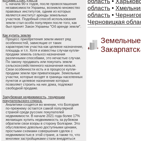
область
•
Харьковс
которые стоит учесть
С начала 90-х годов, после провозглашения
область
•
Хмельни
независимости Украины, возникло множество
правовых институтов, одним из которых
область
•
Чернигов
является институт аренды земельных
участков. Подобный способ использования
Черновицкая обла
земли стал особо популярен после того, как
был принят Закон Украины "Об аренде земли".
Как купить землю
Земельные 
Процесс приобретения земли имеет ряд
особенностей, зависящие от таких
характеристик участка как целевое назначение,
Закарпатск
площадь и т.п. Хотя и известны случаи купли-
продажи земель сельхоз назначения
различными способами, это нечастые случаи.
По закону продавать или покупать земли
сельскохозяйственного назначения нельзя.
Свои особенности есть и в процессе купли-
продажи земли при приватизации. Земельные
участки, которые входят в границы населенных
пунктов и целевое назначение которых
позволяет строить на них дома, подлежат
свободной продаже.
Зарубежная недвижимость, тенденции
покупательского спроса.
Аналитики сходятся во мнении, что Болгария
по-прежнему остается самой популярной
страной среди русских покупателей
недвижимости. В начале 2021 года более 17%
желающих купить недвижимость за рубежом
обратили свои взоры в сторону Болгарии. Это
обусловлено довольно доступными ценами,
простыми схемами совершения сделок с
недвижимостью в этой стране, а также то, что
многими застройщиками стали внедряться