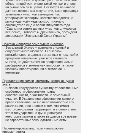
Уровень спроса на дачные участки в Киевской
области приблизительно такой же, как и спрос
на рынке земли в целом. Несмотря на начало
дачного сезона, как покупатели, так и продавцы
земельных участков выжидают. Как
утверждают эксперты, количество сделок на
рынке «дачной» недвижимости начало
сокращаться еще с осени минувшего года.
“Сделки на рынке дачных участков случаются
все реже”, - говорит Андрей Кошиль, президент
ассоциации “Земельный Союз Украины”.
Покупка и продажа земельных участков
Земельный бизнес – довольно сложный и
содержит много нюансов. О высокой
рентабельности сделок связанных с покупкой и
продажей земельных участков слышали
многие, но действительно профессионально
разбираются в земельных вопросах, а также
нюансах инвестирования в землю лишь
немногие.
Приватизация земли, моменты, которые нужно
знать
В любом государстве существуют собственные
особенности оформления права
собственности, в частности на земельный
участок. В Украине при оформлении данного
права сталкиваешься с невозможностью его
реализации, и не в связи с тем, что имеет
место самозахват территории, а в связи с тем,
что в государстве не функционируют
некоторые законы а также вводятся все новые,
не отработанные законодательные акты.
Перепланировка квартиры – возможные
преимущества