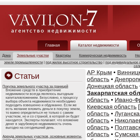
Главная
Каталог недвижимости
О
Дома
Земельные участки
Квартиры
Коммерческая недвижимость
Не
земли промышленности
|
под жилое высотное строительство
|
под индивидуальное 
сел
АР Крым
•
Винницк
Статьи
область
•
Днепроп
Донецкая область
Покупка земельного участка за границей
Вложение средств в приобретение
Закарпатская об
недвижимости всегда являлось выгодным
капиталовложением. Безусловно, к процессу
область
•
Ивано-Ф
выбора объекта недвижимости необходимо
подходить взвешенно и обдуманно. Если же
Киевская область
есть желание вложить деньги в покупку земли,
область
•
Луганска
то важно определиться не только с самим
участком, но и со страной, в которой он будет
область
•
Николае
находится. Эксперты полагают. что вложение
денег в зарубежную недвижимость очень
область
•
Полтавск
выгодно на сегодняшний день.
область
•
Сумская
Аренда земельных участков, основные моменты,