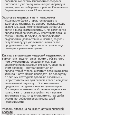
собственные схемы многолетних отсрочек
платежей. Цена за однокомнатную квартиру в
новом доме на побережье в районе Солнечного
Берега начинается от 23 тысяч евро.
Залоговые квартиры к лету подешевеют
Украинские банки стараются продавать
залоговые квартиры по ценам, превышающие
рыночные, дабы компенсировать затраты в
связи с выданными кредитами. Но количество
предложений по залоговым квартирам пока не
так уж и много. В случае, если количество
выдаваемых депозитов не снизится, то уже к
лету банки будут увеличивать количество
продаваемых квартир и снизить цены вслед
повинуясь рыночным ценам.
Как стать владельцем недорогой недвижимости
варианты и предпочтения простого обывателя.
Чем руководствуются девелоперы при
определении возможных рисков? Основное в
этом вопросе – абстрагироваться от
предпочтений отдельно взятого потенциального
клиента. Часто можно наблюдать по соседству
с элитным коттеджем довольно скромный и
непритязательный дом эконом-класса или даже
экономичный таун-хаус. Все эти позиции
предлагаются одним и тем же девелопером.
Последним временем в Украине продаются не
только уже готовые постройки, но и пустые
земельные участки для строительства, дабы
учесть потребности всех покупателей
недвижимости.
Уровень спроса на дачные участки в Киевской
области