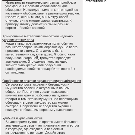
ответственно.
Известность керамическая плитка приобрела
уже давно. Её веками использовали для
облицовки. Но следует заметить, что подобное
название – обобщающее, а разновидностей, как
известно, очень много, они между собой
отличаются по многим характеристикам. К
примеру, плитку делают из глины разных
сортов – белой и красной.
Армирование металлической сеткой надежно
укрепит стяжку пола
Когда в квартире заменяются полы, обычно
возникает вопрос, каким образом лучше всего
произвести стяжку. Она должна быть
качественной и служить долго. Чтобы стяжка
получилась хорошей, требуется проводить
армирование. Это сделает конструкцию
значительно крепче. Для получения
необходимых свойств понадобится всего 4-х
см толщина.
Особенности покупки охранного видеонаблюдения
Сегодня вопросы охраны и безопасности
имущества особенно актуальны в нашем
обществе. Постоянно увеличивающееся
количество краж и разбойных нападений
говорит о том, что каждому из нас необходимо
обезопасить свое имущество как можно
быстрее. Современные средства охранны
пользуются большим спросом у населения.
Удобная и красивая кухня
В наше время кухня не просто имеет большое
значение для семьи, но и является тем местом
в квартире, где ежедневно вся семья
встречается по вечерам. Дизайн этого