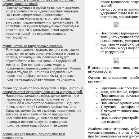
Ремонт квартир в Киеве от orionstroy.com.ua -
после тренировок, сок
оформление гостиной
тканей).
Главная комната в любой квартире – гостиная,
Белок состоит из амино
если конечно это не однокомнатная квартира.
удержание азота в мыш
По стилю оформления и обстановке
состояние, при которо
помещения можно судить о стиле жизни,
вкусовых предпочтениях и статусе хозяев. И
если Вам наскучили традиционные подходы и
хочется как-то выделиться, стоит сделать
Некоторые стероиды ув
ремонт и подойти к решению вопроса
телец, что улучшает т
нестандартно.
выносливость, ускоряет
Кортизол — гормон стр
Купить готовые гардеробные системы
Анаболики могут подав
Если вам надоело хранить вещи в громоздких
от разрушения.
шкафах, по антресолям, тумбочкам и разным
полкам, то наилучшим решением будет
обустройство в вашем жилище гардеробной
комнаты. Это не просто дань моде, а
В итоге спортсмены получаю
практичное решение данной проблемы. Многим
выносливости.
людям трудно решиться на кардинальные
перемены в образе жизни и быта, да и само
Однако использование анаб
понятие «гардеробная» многим не знакома.
рисками:
Кухни под заказ от производителя. Обращайтесь к
Гормональные сбои (угн
специалистам vipprestige.com.ua за информацией.
Акне, облысение, жирна
Наверняка, каждая хозяйка, делая ремонт или
Повышение артериально
переезжая в новую квартиру, мечтает о
заболеваний;
шикарной и комфортабельной кухне. Ведь это
Повышение уровня холе
очень важно, чтобы именно данная комната
У мужчин — атрофия яич
была как можно более удобной, практичной, и к
У женщин — вирилизация
тому же, в ней приятно было находиться.
типу);
Большинство женщин немало времени
Психические расстройст
проводит именно на кухне, в процессе
при отмене).
приготовления еды, уборки и так далее.
Анаболические стероиды дейс
ускорить прогресс в спорте. О
Керамическая плитка: разновидности и
при бесконтрольном или длите
особенности