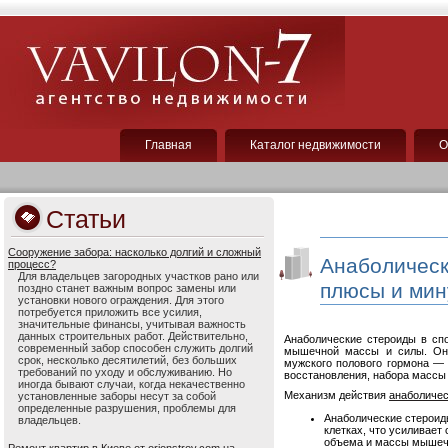
Главная
Каталог недвижимости
О
Статьи
Сооружение забора: насколько долгий и сложный
Анаболическ
процесс?
Для владельцев загородных участков рано или
плюсы и мин
поздно станет важным вопрос замены или
установки нового ограждения. Для этого
потребуется приложить все усилия,
значительные финансы, учитывая важность
данных строительных работ. Действительно,
Анаболические стероиды в сп
современный забор способен служить долгий
мышечной массы и силы. Они
срок, несколько десятилетий, без больших
мужского полового гормона — 
требований по уходу и обслуживанию. Но
восстановления, набора массы
иногда бывают случаи, когда некачественно
Механизм действия
анаболичес
установленные заборы несут за собой
определенные разрушения, проблемы для
Анаболические стероид
владельцев.
клетках, что усиливает
объема и массы мышеч