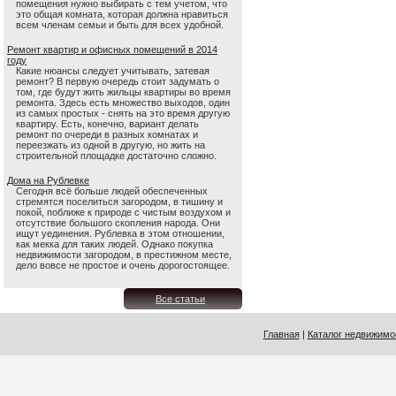
помещения нужно выбирать с тем учетом, что
это общая комната, которая должна нравиться
всем членам семьи и быть для всех удобной.
Ремонт квартир и офисных помещений в 2014
году
Какие нюансы следует учитывать, затевая
ремонт? В первую очередь стоит задумать о
том, где будут жить жильцы квартиры во время
ремонта. Здесь есть множество выходов, один
из самых простых - снять на это время другую
квартиру. Есть, конечно, вариант делать
ремонт по очереди в разных комнатах и
переезжать из одной в другую, но жить на
строительной площадке достаточно сложно.
Дома на Рублевке
Сегодня всё больше людей обеспеченных
стремятся поселиться загородом, в тишину и
покой, поближе к природе с чистым воздухом и
отсутствие большого скопления народа. Они
ищут уединения. Рублевка в этом отношении,
как мекка для таких людей. Однако покупка
недвижимости загородом, в престижном месте,
дело вовсе не простое и очень дорогостоящее.
Все статьи
Главная
|
Каталог недвижимо