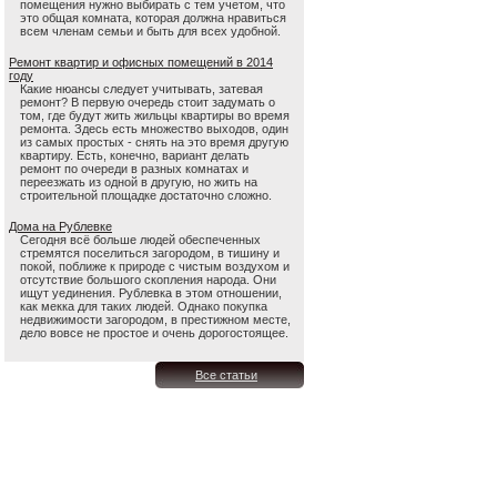
помещения нужно выбирать с тем учетом, что
это общая комната, которая должна нравиться
всем членам семьи и быть для всех удобной.
Ремонт квартир и офисных помещений в 2014
году
Какие нюансы следует учитывать, затевая
ремонт? В первую очередь стоит задумать о
том, где будут жить жильцы квартиры во время
ремонта. Здесь есть множество выходов, один
из самых простых - снять на это время другую
квартиру. Есть, конечно, вариант делать
ремонт по очереди в разных комнатах и
переезжать из одной в другую, но жить на
строительной площадке достаточно сложно.
Дома на Рублевке
Сегодня всё больше людей обеспеченных
стремятся поселиться загородом, в тишину и
покой, поближе к природе с чистым воздухом и
отсутствие большого скопления народа. Они
ищут уединения. Рублевка в этом отношении,
как мекка для таких людей. Однако покупка
недвижимости загородом, в престижном месте,
дело вовсе не простое и очень дорогостоящее.
Все статьи