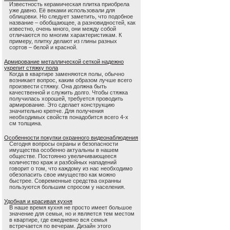
Известность керамическая плитка приобрела
уже давно. Её веками использовали для
облицовки. Но следует заметить, что подобное
название – обобщающее, а разновидностей, как
известно, очень много, они между собой
отличаются по многим характеристикам. К
примеру, плитку делают из глины разных
сортов – белой и красной.
Армирование металлической сеткой надежно
укрепит стяжку пола
Когда в квартире заменяются полы, обычно
возникает вопрос, каким образом лучше всего
произвести стяжку. Она должна быть
качественной и служить долго. Чтобы стяжка
получилась хорошей, требуется проводить
армирование. Это сделает конструкцию
значительно крепче. Для получения
необходимых свойств понадобится всего 4-х
см толщина.
Особенности покупки охранного видеонаблюдения
Сегодня вопросы охраны и безопасности
имущества особенно актуальны в нашем
обществе. Постоянно увеличивающееся
количество краж и разбойных нападений
говорит о том, что каждому из нас необходимо
обезопасить свое имущество как можно
быстрее. Современные средства охранны
пользуются большим спросом у населения.
Удобная и красивая кухня
В наше время кухня не просто имеет большое
значение для семьи, но и является тем местом
в квартире, где ежедневно вся семья
встречается по вечерам. Дизайн этого