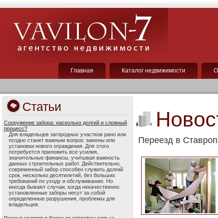
Главная
Каталог недвижимости
О
Статьи
Новос
Сооружение забора: насколько долгий и сложный
процесс?
Для владельцев загородных участков рано или
Переезд в Ставроп
поздно станет важным вопрос замены или
установки нового ограждения. Для этого
потребуется приложить все усилия,
значительные финансы, учитывая важность
данных строительных работ. Действительно,
современный забор способен служить долгий
срок, несколько десятилетий, без больших
требований по уходу и обслуживанию. Но
иногда бывают случаи, когда некачественно
установленные заборы несут за собой
определенные разрушения, проблемы для
владельцев.