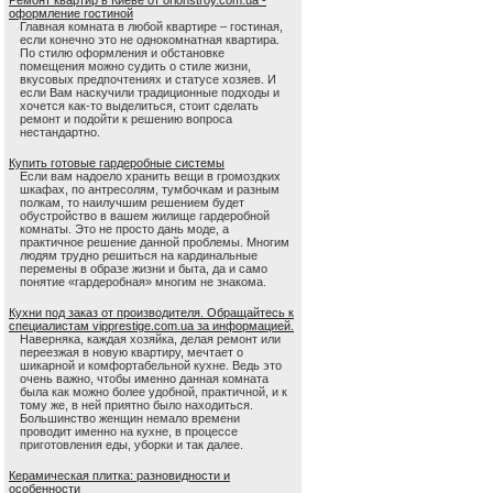
Ремонт квартир в Киеве от orionstroy.com.ua -
оформление гостиной
Главная комната в любой квартире – гостиная,
если конечно это не однокомнатная квартира.
По стилю оформления и обстановке
помещения можно судить о стиле жизни,
вкусовых предпочтениях и статусе хозяев. И
если Вам наскучили традиционные подходы и
хочется как-то выделиться, стоит сделать
ремонт и подойти к решению вопроса
нестандартно.
Купить готовые гардеробные системы
Если вам надоело хранить вещи в громоздких
шкафах, по антресолям, тумбочкам и разным
полкам, то наилучшим решением будет
обустройство в вашем жилище гардеробной
комнаты. Это не просто дань моде, а
практичное решение данной проблемы. Многим
людям трудно решиться на кардинальные
перемены в образе жизни и быта, да и само
понятие «гардеробная» многим не знакома.
Кухни под заказ от производителя. Обращайтесь к
специалистам vipprestige.com.ua за информацией.
Наверняка, каждая хозяйка, делая ремонт или
переезжая в новую квартиру, мечтает о
шикарной и комфортабельной кухне. Ведь это
очень важно, чтобы именно данная комната
была как можно более удобной, практичной, и к
тому же, в ней приятно было находиться.
Большинство женщин немало времени
проводит именно на кухне, в процессе
приготовления еды, уборки и так далее.
Керамическая плитка: разновидности и
особенности