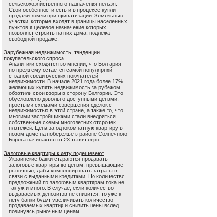
сельскохозяйственного назначения нельзя.
Свои особенности есть и в процессе купли-
продажи земли при приватизации. Земельные
участки, которые входят в границы населенных
пунктов и целевое назначение которых
позволяет строить на них дома, подлежат
свободной продаже.
Зарубежная недвижимость, тенденции
покупательского спроса.
Аналитики сходятся во мнении, что Болгария
по-прежнему остается самой популярной
страной среди русских покупателей
недвижимости. В начале 2021 года более 17%
желающих купить недвижимость за рубежом
обратили свои взоры в сторону Болгарии. Это
обусловлено довольно доступными ценами,
простыми схемами совершения сделок с
недвижимостью в этой стране, а также то, что
многими застройщиками стали внедряться
собственные схемы многолетних отсрочек
платежей. Цена за однокомнатную квартиру в
новом доме на побережье в районе Солнечного
Берега начинается от 23 тысяч евро.
Залоговые квартиры к лету подешевеют
Украинские банки стараются продавать
залоговые квартиры по ценам, превышающие
рыночные, дабы компенсировать затраты в
связи с выданными кредитами. Но количество
предложений по залоговым квартирам пока не
так уж и много. В случае, если количество
выдаваемых депозитов не снизится, то уже к
лету банки будут увеличивать количество
продаваемых квартир и снизить цены вслед
повинуясь рыночным ценам.