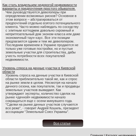
Как стать владельцем недорогой недвижимости
варианты и предпочтения простого обывателя.
Чем руководствуются девелоперы при
определении возможных рисков? Основное в
этом вопросе – абстрагироваться от
предпочтений отдельно взятого потенциального
клиента. Часто можно наблюдать по соседству
с элитным коттеджем довольно скромный и
непритязательный дом эконом-класса или даже
экономичный таун-хаус. Все эти позиции
предлагаются одним и тем же девелопером.
Последним временем в Украине продаются не
только уже готовые постройки, но и пустые
земельные участки для строительства, дабы
учесть потребности всех покупателей
недвижимости.
Уровень спроса на дачные участки в Киевской
области
Уровень спроса на дачные участки в Киевской
области приблизительно такой же, как и спрос
на рынке земли в целом. Несмотря на начало
дачного сезона, как покупатели, так и продавцы
земельных участков выжидают. Как
утверждают эксперты, количество сделок на
рынке «дачной» недвижимости начало
сокращаться еще с осени минувшего года.
“Сделки на рынке дачных участков случаются
все реже”, - говорит Андрей Кошиль, президент
ассоциации “Земельный Союз Украины”.
Все статьи
Главная
|
Каталог недвижимо