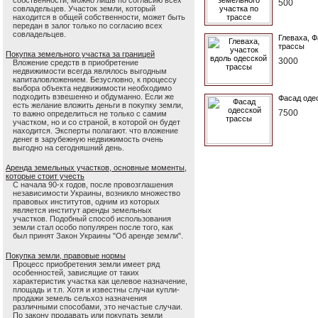
собственности, можно лишь по согласию всех
500
совладельцев. Участок земли, который
находится в общей собственности, может быть
передан в залог только по согласию всех
совладельцев.
Глеваха, Ф
трассы
Покупка земельного участка за границей
3000
Вложение средств в приобретение
недвижимости всегда являлось выгодным
капиталовложением. Безусловно, к процессу
выбора объекта недвижимости необходимо
подходить взвешенно и обдуманно. Если же
Фасад одес
есть желание вложить деньги в покупку земли,
7500
то важно определиться не только с самим
участком, но и со страной, в которой он будет
находится. Эксперты полагают. что вложение
денег в зарубежную недвижимость очень
выгодно на сегодняшний день.
Аренда земельных участков, основные моменты,
которые стоит учесть
С начала 90-х годов, после провозглашения
независимости Украины, возникло множество
правовых институтов, одним из которых
является институт аренды земельных
участков. Подобный способ использования
земли стал особо популярен после того, как
был принят Закон Украины "Об аренде земли".
Покупка земли, правовые нормы
Процесс приобретения земли имеет ряд
особенностей, зависящие от таких
характеристик участка как целевое назначение,
площадь и т.п. Хотя и известны случаи купли-
продажи земель сельхоз назначения
различными способами, это нечастые случаи.
По закону продавать или покупать земли