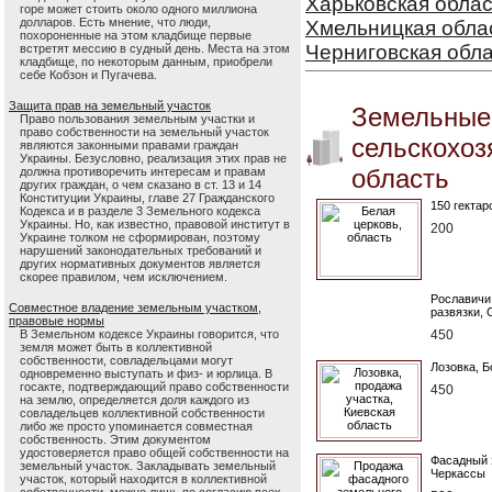
Харьковская облас
горе может стоить около одного миллиона
долларов. Есть мнение, что люди,
Хмельницкая обла
похороненные на этом кладбище первые
Черниговская обл
встретят мессию в судный день. Места на этом
кладбище, по некоторым данным, приобрели
себе Кобзон и Пугачева.
Защита прав на земельный участок
Земельные
Право пользования земельным участки и
право собственности на земельный участок
сельскохоз
являются законными правами граждан
Украины. Безусловно, реализация этих прав не
область
должна противоречить интересам и правам
других граждан, о чем сказано в ст. 13 и 14
Конституции Украины, главе 27 Гражданского
150 гектар
Кодекса и в разделе 3 Земельного кодекса
Украины. Но, как известно, правовой институт в
200
Украине толком не сформирован, поэтому
нарушений законодательных требований и
других нормативных документов является
скорее правилом, чем исключением.
Рославичи
Совместное владение земельным участком,
развязки, 
правовые нормы
450
В Земельном кодексе Украины говорится, что
земля может быть в коллективной
собственности, совладельцами могут
Лозовка, Б
одновременно выступать и физ- и юрлица. В
госакте, подтверждающий право собственности
450
на землю, определяется доля каждого из
совладельцев коллективной собственности
либо же просто упоминается совместная
собственность. Этим документом
удостоверяется право общей собственности на
Фасадный 
земельный участок. Закладывать земельный
Черкассы
участок, который находится в коллективной