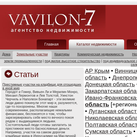
Главная
Каталог недвижимости
О
Дома
Земельные участки
Квартиры
Коммерческая недвижимость
Не
земли промышленности
|
под жилое высотное строительство
|
под индивидуальное 
сел
АР Крым
•
Винницк
Статьи
область
•
Днепроп
Донецкая область
Престижные участки на кладбище для отошедших
в иной мир
Закарпатская обла
Геродот и Гомер, Вивьен Ли и Мерилин Монро,
Михаил Лермонтов и Лев Толстой, Уинстон
Ивано-Франковска
Черчиль и Наполеон Бонапарт - эти великие
люди давно покинули этот мир и, разумеется,
область
[+регион
где-то похоронены. Многие наши
•
Луганская област
современники, располагающие немалыми
финансами, беспокоятся о том, чтобы
Николаевская обл
зарезервировать себе место вечного покоя
рядом с выдающимися людьми.
Полтавская облас
Состоятельный люди готовы заплатить за
престижное место баснословные деньги.
Сумская область
•
Например, участок на самом дорогом
кладбище мира в Иерусалиме на Масличной