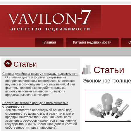
Главная
Каталог недвижимости
О
Статьи
Статьи
Советы дизайнера помогут продать недвижимость
О влиянии цвета и формы предметов на
Экономное "солнце
восприятие человека проводилось множество
научных и околонаучных исследований. И эти
факторы, способные воздействовать на
психику человека активно используют в
продажах различных товаров.
Получение земли в аренду с возможностью
строительства
Земля> является необходимой основой под
строительство дома или для развития малого
предпринимательства. Большая часть всех
земельных ресурсов находиться в подчинении
государства, и лишь небольшая доля в частной
собственности (приватизирована).