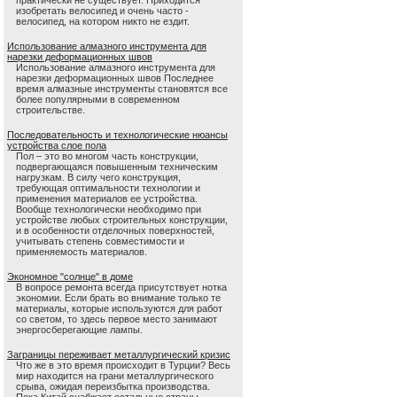
практически не существует. Приходится
изобретать велосипед и очень часто -
велосипед, на котором никто не ездит.
Использование алмазного инструмента для
нарезки деформационных швов
Использование алмазного инструмента для
нарезки деформационных швов Последнее
время алмазные инструменты становятся все
более популярными в современном
строительстве.
Последовательность и технологические нюансы
устройства слое пола
Пол – это во многом часть конструкции,
подвергающаяся повышенным техническим
нагрузкам. В силу чего конструкция,
требующая оптимальности технологии и
применения материалов ее устройства.
Вообще технологически необходимо при
устройстве любых строительных конструкции,
и в особенности отделочных поверхностей,
учитывать степень совместимости и
применяемость материалов.
Экономное "солнце" в доме
В вопросе ремонта всегда присутствует нотка
экономии. Если брать во внимание только те
материалы, которые используются для работ
со светом, то здесь первое место занимают
энергосберегающие лампы.
Заграницы переживает металлургический кризис
Что же в это время происходит в Турции? Весь
мир находится на грани металлургического
срыва, ожидая переизбытка производства.