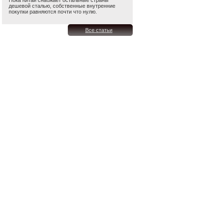
Пока Китай снабжает остальные страны
дешевой сталью, собственные внутренние
покупки равняются почти что нулю.
Все статьи