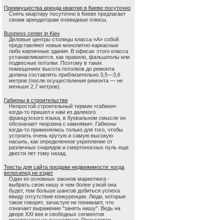
Преимущества аренда квартир в Киеве посуточно
Снять квартиру посуточно в Киеве предлагает
своим арендаторам очевидные плюсы.
Business center in Kiev
Деловые центры столицы класса «А» собой
представляют новые монолитно-каркасные
либо кирпичные здания. В офисах этого класса
устанавливаются, как правило, фальшполы или
подвесные потолки. Поэтому в таких
помещениях высота потолков до ремонта
должна составлять приблизительно 3,5—3,6
метров (после осуществления ремонта — не
меньше 2,7 метров).
Габионы в строительстве
Непростой строительный термин «габион»
когда-то пришел к нам из далекого
французского языка, в буквальном смысле он
обозначает «корзина с камнями». Габионы
когда-то применялись только для того, чтобы
устроить очень крутую и самую высокую
насыпь, как определенное укрепление от
различных снарядов и смертоносных пуль еще
двести лет тому назад.
Тексты для сайта продажи недвижимости: когда
велосипед не ездит
Один из основных законов маркетинга -
выбрать свою нишу и чем более узкой она
будет, тем больше шансов добиться успеха
ввиду отсутствия конкуренции. Люди, которые
такое говорят, зачастую не понимают, что
означает выражение "занять нишу". Ведь на
дворе XXI век и свободных сегментов